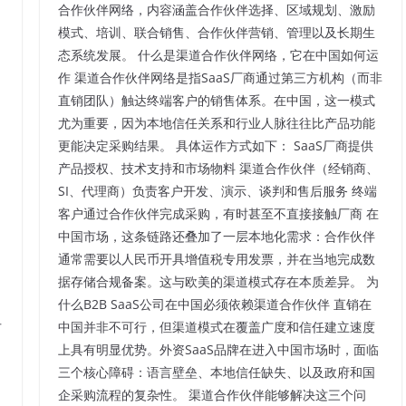
合作伙伴网络，内容涵盖合作伙伴选择、区域规划、激励
模式、培训、联合销售、合作伙伴营销、管理以及长期生
态系统发展。 什么是渠道合作伙伴网络，它在中国如何运
作 渠道合作伙伴网络是指SaaS厂商通过第三方机构（而非
直销团队）触达终端客户的销售体系。在中国，这一模式
尤为重要，因为本地信任关系和行业人脉往往比产品功能
更能决定采购结果。 具体运作方式如下： SaaS厂商提供
产品授权、技术支持和市场物料 渠道合作伙伴（经销商、
SI、代理商）负责客户开发、演示、谈判和售后服务 终端
客户通过合作伙伴完成采购，有时甚至不直接接触厂商 在
中国市场，这条链路还叠加了一层本地化需求：合作伙伴
通常需要以人民币开具增值税专用发票，并在当地完成数
据存储合规备案。这与欧美的渠道模式存在本质差异。 为
什么B2B SaaS公司在中国必须依赖渠道合作伙伴 直销在
方
中国并非不可行，但渠道模式在覆盖广度和信任建立速度
上具有明显优势。外资SaaS品牌在进入中国市场时，面临
三个核心障碍：语言壁垒、本地信任缺失、以及政府和国
企采购流程的复杂性。 渠道合作伙伴能够解决这三个问