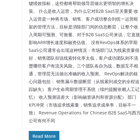
键绩效指标，这些都将帮助领导层做出更明智的增长决
策。 什么是收入运营，为什么它对B2B SaaS至关重要 收
入运营是一种将市场、销售、客户成功整合到统一运营框
架的管理方法，目标是消除部门间的信息断层，让整个收
入周期可预测、可衡量。对于B2B SaaS公司来说，它直接
影响ARR增长速度和融资估值。 没有RevOps体系的早期
SaaS公司通常会出现这种情况：市场部门认为线索质量很
好，销售团队却说线索转化率太低，客户成功团队则不清
楚哪些客户有流失风险。三个团队各自为战，数据互不相
通，管理层无法做出准确的收入预测。 RevOps解决的核
心问题包括： 销售漏斗数据断层（从线索到成交的全程追
踪缺失） 客户生命周期管理不系统（续约提醒依赖人工记
忆） 收入预测误差大（影响融资谈判和资源分配） 部门
KPI冲突（市场追求线索量，销售追求成单率，目标不一
致） Revenue Operations for Chinese B2B SaaS与西
公司有何不同
Read More