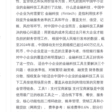
性、监管状态和实用价值等方面，对九款面向中国中小企
业的金融科技工具进行了比较。 什么是金融科技，中国中
合
小企业为何需要它 金融科技（Fintech）是指利用技术手
段提升金融服务效率的工具和平台，覆盖支付、借贷、记
账、风控等环节。对中国中小企业而言，金融科技工具解
决的核心问题是：用更低的成本完成过去只有大企业才能
术
负担的财务管理工作。 根据中国人民银行发布的数据，截
至2024年底，中国移动支付交易规模已超过400万亿元人
民币，中小企业是这一生态的主要参与者。传统银行服务
对中小企业的覆盖仍有明显缺口，金融科技工具正好填补
了这一空白。 适合中小企业的金融科技工具主要解决三个
问题： 收款效率低、对账繁琐 融资难、融资贵 财务数据
互
分散、报税复杂 9款适合中国中小企业的金融科技工具 以
下工具按使用场景分类，覆盖从收款到跨境结算的完整资
金管理链条。 工具1：支付宝商家版 支付宝商家版是中国
使用最广泛的收款工具之一，适合线下零售、餐饮、服务
业。核心功能包括二维码收款、账单管理、营销工具和小
额贷款（网商贷）。 费率参考： 标准费率0.6%，部分行