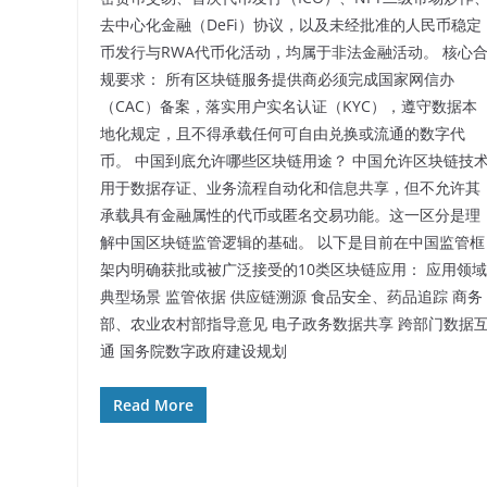
去中心化金融（DeFi）协议，以及未经批准的人民币稳定
币发行与RWA代币化活动，均属于非法金融活动。 核心
规要求： 所有区块链服务提供商必须完成国家网信办
（CAC）备案，落实用户实名认证（KYC），遵守数据本
地化规定，且不得承载任何可自由兑换或流通的数字代
币。 中国到底允许哪些区块链用途？ 中国允许区块链技
用于数据存证、业务流程自动化和信息共享，但不允许其
承载具有金融属性的代币或匿名交易功能。这一区分是理
解中国区块链监管逻辑的基础。 以下是目前在中国监管框
架内明确获批或被广泛接受的10类区块链应用： 应用领域
典型场景 监管依据 供应链溯源 食品安全、药品追踪 商务
部、农业农村部指导意见 电子政务数据共享 跨部门数据
通 国务院数字政府建设规划
Read More