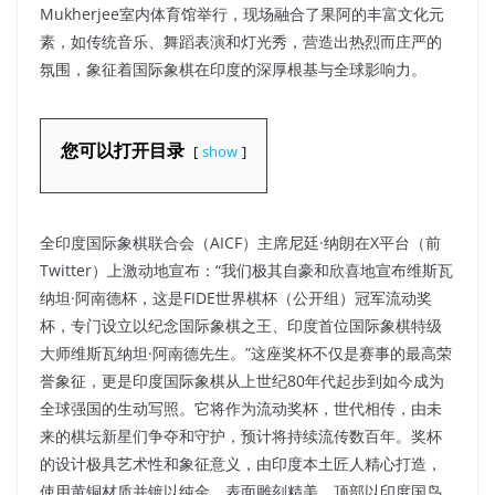
Mukherjee室内体育馆举行，现场融合了果阿的丰富文化元
素，如传统音乐、舞蹈表演和灯光秀，营造出热烈而庄严的
氛围，象征着国际象棋在印度的深厚根基与全球影响力。​
您可以打开目录
show
全印度国际象棋联合会（AICF）主席尼廷·纳朗在X平台（前
Twitter）上激动地宣布：“我们极其自豪和欣喜地宣布维斯瓦
纳坦·阿南德杯，这是FIDE世界棋杯（公开组）冠军流动奖
杯，专门设立以纪念国际象棋之王、印度首位国际象棋特级
大师维斯瓦纳坦·阿南德先生。”这座奖杯不仅是赛事的最高荣
誉象征，更是印度国际象棋从上世纪80年代起步到如今成为
全球强国的生动写照。它将作为流动奖杯，世代相传，由未
来的棋坛新星们争夺和守护，预计将持续流传数百年。奖杯
的设计极具艺术性和象征意义，由印度本土匠人精心打造，
使用黄铜材质并镀以纯金，表面雕刻精美，顶部以印度国鸟