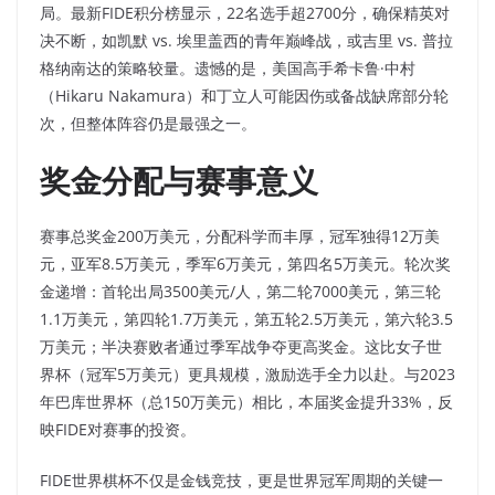
局。最新FIDE积分榜显示，22名选手超2700分，确保精英对
决不断，如凯默 vs. 埃里盖西的青年巅峰战，或吉里 vs. 普拉
格纳南达的策略较量。遗憾的是，美国高手希卡鲁·中村
（Hikaru Nakamura）和丁立人可能因伤或备战缺席部分轮
次，但整体阵容仍是最强之一。​
奖金分配与赛事意义
赛事总奖金200万美元，分配科学而丰厚，冠军独得12万美
元，亚军8.5万美元，季军6万美元，第四名5万美元。轮次奖
金递增：首轮出局3500美元/人，第二轮7000美元，第三轮
1.1万美元，第四轮1.7万美元，第五轮2.5万美元，第六轮3.5
万美元；半决赛败者通过季军战争夺更高奖金。这比女子世
界杯（冠军5万美元）更具规模，激励选手全力以赴。与2023
年巴库世界杯（总150万美元）相比，本届奖金提升33%，反
映FIDE对赛事的投资。​
FIDE世界棋杯不仅是金钱竞技，更是世界冠军周期的关键一