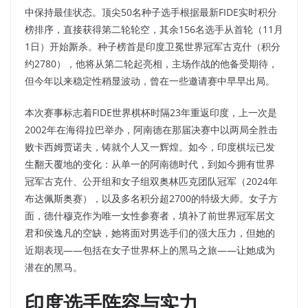
中保持最佳状态。顶尖50名种子选手根据最新FIDE实时积分
榜排序，直接获得第二轮轮空，其余156名选手从首轮（11月
1日）开始厮杀。种子榜首是印度卫冕世界冠军古克什（积分
约2780），他将从第二轮起亮相，主场作战的他备受期待，
但今年以来稳定性稍显波动，曾在一些邀请赛中早早出局。​
本次赛事标志着FIDE世界棋杯时隔23年重返印度，上一次是
2002年在海得拉巴举办，阿南德在那届决赛中以两局全胜击
败卡西姆贾诺夫，铸就个人又一辉煌。如今，印度棋坛已发
生翻天覆地的变化：从单一的阿南德时代，到如今拥有世界
冠军古克什、公开组和女子组双奥林匹克团队冠军（2024年
布达佩斯奥赛），以及多名积分超2700的特级大师。女子方
面，德什穆克作为唯一女性参赛者，填补了前世界冠军居文
君和侯逸凡的空缺，她将面对男选手们的强大压力，但她的
近期表现——包括在女子世界杯上的黑马之旅——让她成为
潜在的黑马。​
印度选手阵容与实力