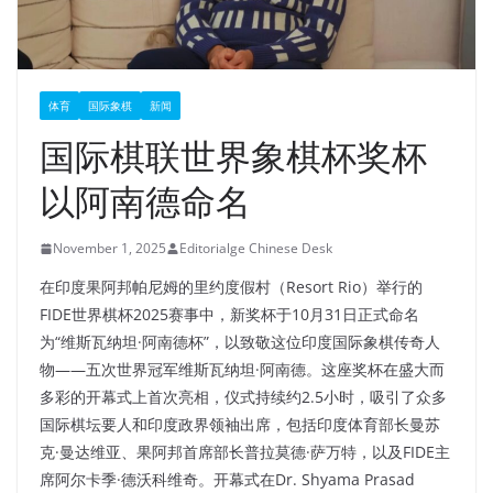
体育
国际象棋
新闻
国际棋联世界象棋杯奖杯
以阿南德命名
November 1, 2025
Editorialge Chinese Desk
在印度果阿邦帕尼姆的里约度假村（Resort Rio）举行的
FIDE世界棋杯2025赛事中，新奖杯于10月31日正式命名
为“维斯瓦纳坦·阿南德杯”，以致敬这位印度国际象棋传奇人
物——五次世界冠军维斯瓦纳坦·阿南德。这座奖杯在盛大而
多彩的开幕式上首次亮相，仪式持续约2.5小时，吸引了众多
国际棋坛要人和印度政界领袖出席，包括印度体育部长曼苏
克·曼达维亚、果阿邦首席部长普拉莫德·萨万特，以及FIDE主
席阿尔卡季·德沃科维奇。开幕式在Dr. Shyama Prasad