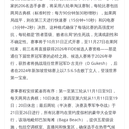
家的206名选手参赛，将采用八轮单淘汰赛制，每轮比赛包括
两局古典棋（标准时控：每方90分钟加30秒增秒），如果两
局战平，则在第三天进行快速赛（15分钟+10秒）和闪电赛
（3分钟+2秒）决胜。这种格式确保了每场比赛的高强度对
抗，每轮都是“胜者晋级、败者出局”的生死战，充满戏剧性和
不确定性。赛事将于10月31日正式开赛，至11月27日在果阿
结束，前三名将直接获得2026年FIDE候选人赛资格——那是
通往下届世界冠军赛的必经之路。候选人赛将于2026年举
行，获胜者将挑战现任世界冠军D·古克什（D Gukesh），后
者在2024年新加坡世锦赛上以7.5:6.5击败丁立人，登顶世界
第一宝座。​
赛事赛程安排紧凑而有序：第一至第三轮从11月1日至9日，
每天两局古典棋；10日休息；第四至第六轮从11月11日至19
日；20日休息；最后两轮（半决赛、决赛及季军争夺战）于
21日至26日进行，所有比赛均在里约度假村的豪华大会堂举
行，该场地毗邻巴加海滩（Baga Beach），提供五星级设
施，包括空调棋室、直播间和恢复区，确保选手在热带气候