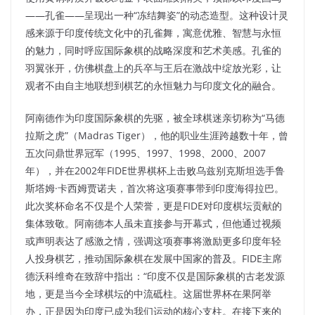
——孔雀——呈现出一种“冻结舞姿”的动态造型。这种设计灵
感来源于印度传统文化中的孔雀舞，寓意优雅、智慧与永恒
的魅力，同时呼应国际象棋的战略深度和艺术美感。孔雀的
羽翼张开，仿佛棋盘上的兵卒与王后在激战中绽放光彩，让
观者不由自主地联想到棋艺的永恒魅力与印度文化的融合。​
阿南德作为印度国际象棋的先驱，被全球棋迷亲切称为“马德
拉斯之虎”（Madras Tiger），他的职业生涯跨越数十年，曾
五次问鼎世界冠军（1995、1997、1998、2000、2007
年），并在2002年FIDE世界棋杯上击败乌兹别克斯坦选手鲁
斯塔姆·卡西姆贾诺夫，首次将这项赛事带到印度海得拉巴。
此次奖杯命名不仅是个人荣誉，更是FIDE对印度棋坛贡献的
集体致敬。阿南德本人虽未直接参与开幕式，但他通过视频
或声明表达了感激之情，强调这项赛事将激励更多印度年轻
人投身棋艺，推动国际象棋在发展中国家的普及。FIDE主席
德沃科维奇在致辞中指出：“印度不仅是国际象棋的古老发源
地，更是当今全球棋坛的中流砥柱。这届世界杯在果阿举
办，正是因为印度已成为我们运动的核心支柱。在接下来的