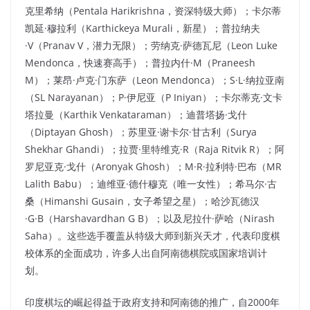
克里希纳（Pentala Harikrishna，资深特级大师）；卡尔蒂
凯延·穆拉利（Karthickeya Murali，新星）；普拉纳夫
·V（Pranav V，潜力无限）；劳纳克·萨德瓦尼（Leon Luke
Mendonca，快速赛高手）；普拉内什·M（Praneesh
M）；莱昂·卢克·门东萨（Leon Mendonca）；S·L·纳拉亚南
（SL Narayanan）；P·伊尼亚（P Iniyan）；卡尔蒂克·文卡
塔拉曼（Karthik Venkataraman）；迪普塔扬·戈什
（Diptayan Ghosh）；苏里亚·谢卡尔·甘古利（Surya
Shekhar Ghandi）；拉贾·里特维克·R（Raja Ritvik R）；阿
罗尼亚克·戈什（Aronyak Ghosh）；M·R·拉利特·巴布（MR
Lalith Babu）；迪维亚·德什穆克（唯一女性）；希马尔·古
桑（Himanshi Gusain，女子希望之星）；哈沙瓦德汉
·G·B（Harshavardhan G B）；以及尼拉什·萨哈（Nirash
Saha）。这些选手覆盖从特级大师到新兴天才，代表印度棋
校体系的全面成功，许多人出自阿南德棋院或国家培训计
划。​
印度棋坛的崛起得益于政府支持和阿南德的推广，自2000年