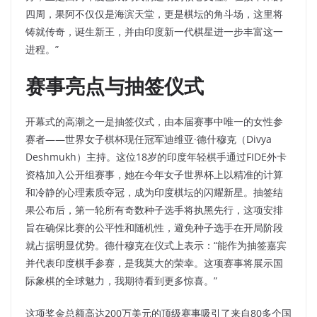
四周，果阿不仅仅是海滨天堂，更是棋坛的角斗场，这里将
铸就传奇，诞生新王，并由印度新一代棋星进一步丰富这一
进程。”​
赛事亮点与抽签仪式
开幕式的高潮之一是抽签仪式，由本届赛事中唯一的女性参
赛者——世界女子棋杯现任冠军迪维亚·德什穆克（Divya
Deshmukh）主持。这位18岁的印度年轻棋手通过FIDE外卡
资格加入公开组赛事，她在今年女子世界杯上以精准的计算
和冷静的心理素质夺冠，成为印度棋坛的闪耀新星。抽签结
果公布后，第一轮所有奇数种子选手将执黑先行，这项安排
旨在确保比赛的公平性和随机性，避免种子选手在开局阶段
就占据明显优势。德什穆克在仪式上表示：“能作为抽签嘉宾
并代表印度棋手参赛，是我莫大的荣幸。这项赛事将展示国
际象棋的全球魅力，我期待看到更多惊喜。”​
这项奖金总额高达200万美元的顶级赛事吸引了来自80多个国