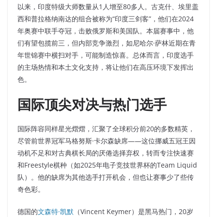
以来，印度特级大师数量从1人增至80多人。古克什、埃里盖
西和普拉格纳南达的组合被称为“印度三剑客”，他们在2024
年奥赛中联手夺冠，击败俄罗斯和美国队。本届赛事中，他
们有望包揽前三，但内部竞争激烈，如尼哈尔·萨林近期在青
年世锦赛中横扫对手，可能制造惊喜。总体而言，印度选手
的主场热情和本土文化支持，将让他们在高压环境下发挥出
色。​
国际顶尖对决与热门选手
国际阵容同样星光熠熠，汇聚了全球积分前20的多数精英，
尽管前世界冠军马格努斯·卡尔森缺席——这位挪威五冠王因
动机不足和对古典棋长局的厌倦选择弃权，转而专注快速赛
和Freestyle棋种（如2025年电子竞技世界杯的Team Liquid
队）。他的缺席为其他选手打开机会，但也让赛事少了些传
奇色彩。​
德国的
文森特·凯默
（Vincent Keymer）是黑马热门，20岁