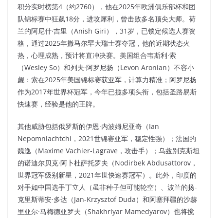
积分实时榜第4（约2760），他在2025年欧洲俱乐部杯和团
队锦标赛中狂飙18分，进攻犀利，曾击败多名顶尖大师。荷
兰的阿尼什·吉里（Anish Giri），31岁，已锁定候选人赛资
格，通过2025年撒马尔罕大瑞士赛夺冠，他的近期状态火
热，心理成熟，预计将直冲决赛。美国组合韦斯利·索
（Wesley So）和列夫·阿罗尼扬（Levon Aronian）不容小
觑：索在2025年美国锦标赛获亚军，计算力精准；阿罗尼扬
作为2017年世界杯冠军，今年已揽多项头衔，包括圣路易斯
快速赛，经验是他的王牌。​
其他威胁包括俄罗斯的伊恩·内波姆尼亚奇（Ian
Nepomniachtchi，2021世锦赛亚军，稳定性强）；法国的
魏逸（Maxime Vachier-Lagrave，攻击手）；乌兹别克斯坦
的诺迪尔贝克·阿卜杜萨托罗夫（Nodirbek Abdusattorov，
世界冠军级别新星，2021年世快速赛冠军）。此外，印度的
对手如中国选手丁立人（虽非种子但可能轮空）、波兰的扬-
克里斯蒂安·多达（Jan-Krzysztof Duda）和阿塞拜疆的沙赫
里亚尔·马梅德亚罗夫（Shakhriyar Mamedyarov）也将搅