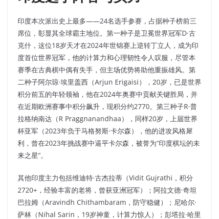
印度本次派出史上最多——24名选手参赛，占据种子榜前三
席位，彰显其全球霸主地位。第一种子是卫冕世界冠军D·古
克什，这位18岁天才在2024年世锦赛上逆转丁立人，成为印
度首位世界冠军，他的计算力和心理韧性令人叹服，尽管本
赛季在古典棋中偶有失手，但主场优势将助他重振雄风。第
二种子阿尔琼·埃里盖西（Arjun Erigaisi），20岁，已是世界
积分前五的年轻领袖，他在2024年奥赛中贡献关键胜局，并
在近期欧洲赛事中积分飙升，现积分约2770。第三种子R·普
拉格纳南达（R Praggnanandhaa），同样20岁，上届世界
杯亚军（2023年负于马格努斯·卡尔森），他的进攻风格犀
利，曾在2023年挑战赛中逼平卡尔森，被誉为“印度棋坛的未
来之星”。​
其他印度主力包括维迪特·古杰拉蒂（Vidit Gujrathi，积分
2720+，经验丰富的老将，曾获亚洲冠军）；阿拉文德·奇坦
巴拉姆（Aravindh Chithambaram，防守稳健）；尼哈尔·
萨林（Nihal Sarin，19岁神童，计算力惊人）；彭塔拉·哈里