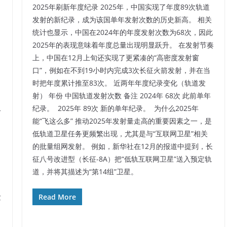
2025年刷新年度纪录​ 2025年，中国实现了年度89次轨道
发射的新纪录，成为该国单年发射次数的历史新高。​ 相关
统计也显示，中国在2024年的年度发射次数为68次，因此
2025年的表现意味着年度总量出现明显跃升。​ 在发射节奏
上，中国在12月上旬还实现了更紧凑的“高密度发射窗
口”，例如在不到19小时内完成3次长征火箭发射，并在当
时把年度累计推至83次。​ 近两年年度纪录变化（轨道发
射） 年份 中国轨道发射次数 备注 2024年 68次 此前单年
二
纪录。 ​ 2025年 89次 新的单年纪录。 ​ 为什么2025年
能“飞这么多”​ 推动2025年发射量走高的重要因素之一，是
低轨道卫星任务更频繁出现，尤其是与“互联网卫星”相关
的批量组网发射。​ 例如，新华社在12月的报道中提到，长
征八号改进型（长征-8A）把“低轨互联网卫星”送入预定轨
道，并将其描述为“第14组”卫星。​
发
Read More