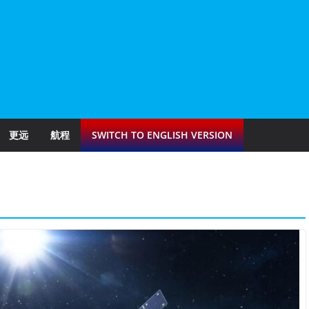
更远
航程
SWITCH TO ENGLISH VERSION