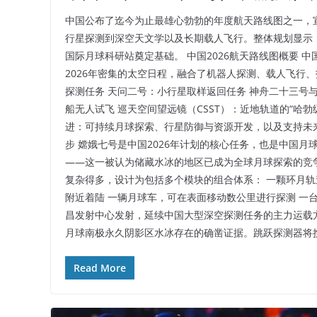
中国公布了迄今为止最雄心勃勃的年度航天路线图之一，宣
行星探测到深空天文学以及长期载人飞行。整体规划显示，
国际月球科研站奠定基础。 中国2026航天路线图概要 中
2026年密集的太空日程，融合了机器人探测、载人飞行
探测任务 天问二号：小行星取样返回任务 神舟二十三号
船无人试飞 巡天空间望远镜（CSST）：近地轨道的“哈
进：可持续月球探索、行星防御与资源开发，以及支持未
步 嫦娥七号是中国2026年计划的核心任务，也是中国月
——这一被认为储藏水冰的地区已成为全球月球探索的竞争
复杂得多，设计为包括多个模块的组合体系： 一颗环月轨
附近着陆 一辆月球车，可在表面移动数公里进行探测 一
昌发射中心发射，延续中国大型深空探测任务的主力运载方
月球南极永久阴影区水冰存在的确凿证据。跳跃探测器将
Read More