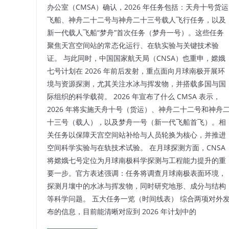
办公室（CMSA）确认，2026 年任务包括：天舟十号货运
飞船、神舟二十二号与神舟二十三号载人飞行任务，以及
新一代载人飞船“梦舟”首次任务（梦舟一号）。这些任务
聚焦天宫空间站的常态化运行、在轨实验与关键技术验
证。 与此同时，中国国家航天局（CNSA）也重申，嫦娥
七号计划在 2026 年前后发射，重点面向月球南极开展环
境与资源探测，尤其关注水冰与挥发物，并搭载多国与国
际组织的科学载荷。 2026 年宣布了什么 CMSA 表示，
2026 年将实施天舟十号（货运）、神舟二十二号和神舟
十三号（载人），以及梦舟一号（新一代飞船首飞）。相
关任务以保障天宫空间站补给与人员轮换为核心，并推进
空间科学实验与在轨技术试验。 在月球探测方面，CNSA
将嫦娥七号定位为月球南极科学探测与工程能力提升的重
要一步。官方表述强调：任务将调查月球南极表面环境，
探测月壤中的水冰与挥发物，同时研究地形、成分与结构
等科学问题。 五大任务一览（时间线表） 综合两项对外
布的信息，目前能清晰对应到 2026 年计划中的