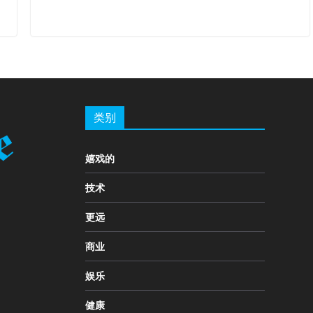
类别
嬉戏的
技术
更远
商业
娱乐
健康