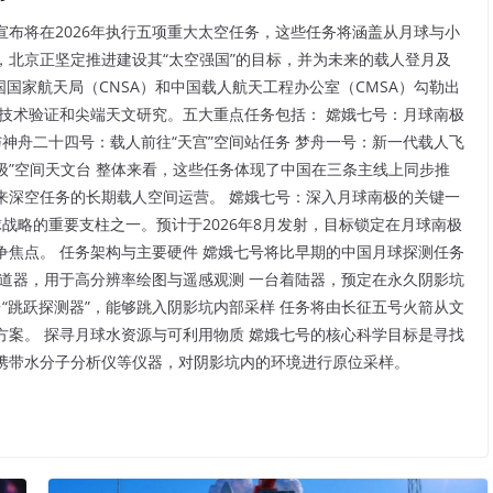
布将在2026年执行五项重大太空任务，这些任务将涵盖从月球与小
北京正坚定推进建设其“太空强国”的目标，并为未来的载人登月及
国国家航天局（CNSA）和中国载人航天工程办公室（CMSA）勾勒出
、技术验证和尖端天文研究。五大重点任务包括： 嫦娥七号：月球南极
与神舟二十四号：载人前往“天宫”空间站任务 梦舟一号：新一代载人飞
勃级”空间天文台 整体来看，这些任务体现了中国在三条主线上同步推
来深空任务的长期载人空间运营。 嫦娥七号：深入月球南极的关键一
球战略的重要支柱之一。预计于2026年8月发射，目标锁定在月球南极
焦点。 任务架构与主要硬件 嫦娥七号将比早期的中国月球探测任务
道器，用于高分辨率绘图与遥感观测 一台着陆器，预定在永久阴影坑
台“跳跃探测器”，能够跳入阴影坑内部采样 任务将由长征五号火箭从文
案。 探寻月球水资源与可利用物质 嫦娥七号的核心科学目标是寻找
携带水分子分析仪等仪器，对阴影坑内的环境进行原位采样。