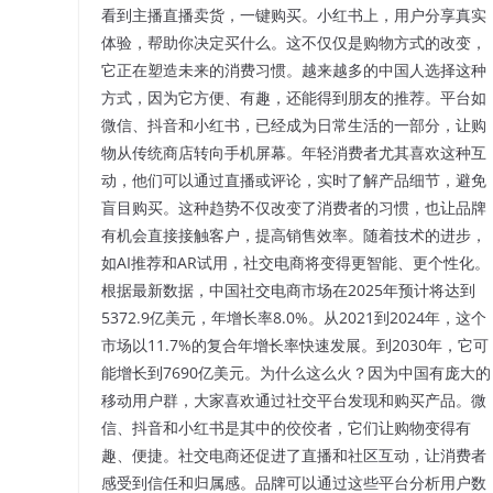
看到主播直播卖货，一键购买。小红书上，用户分享真实
体验，帮助你决定买什么。这不仅仅是购物方式的改变，
它正在塑造未来的消费习惯。越来越多的中国人选择这种
方式，因为它方便、有趣，还能得到朋友的推荐。平台如
微信、抖音和小红书，已经成为日常生活的一部分，让购
物从传统商店转向手机屏幕。年轻消费者尤其喜欢这种互
动，他们可以通过直播或评论，实时了解产品细节，避免
盲目购买。这种趋势不仅改变了消费者的习惯，也让品牌
有机会直接接触客户，提高销售效率。随着技术的进步，
如AI推荐和AR试用，社交电商将变得更智能、更个性化。
根据最新数据，中国社交电商市场在2025年预计将达到
5372.9亿美元，年增长率8.0%。从2021到2024年，这个
市场以11.7%的复合年增长率快速发展。到2030年，它可
能增长到7690亿美元。为什么这么火？因为中国有庞大的
移动用户群，大家喜欢通过社交平台发现和购买产品。微
信、抖音和小红书是其中的佼佼者，它们让购物变得有
趣、便捷。社交电商还促进了直播和社区互动，让消费者
感受到信任和归属感。品牌可以通过这些平台分析用户数