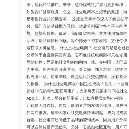
据，优化产品推广。未来，这种模式将扩展到更多领域，
如教育和健康服务。总之，社交电商不是短暂的潮流，而
是零售行业的长期变革。 这篇文章将带你深入了解这些平
台。我们会从基础概念开始，然后分别探讨每个平台的优
势、趋势和数据。最后，我们展望未来。文章使用简单的
话语，帮助你轻松阅读。每个部分下都有表格，方便你快
速获取关键信息。 什么是社交电商？ 社交电商是指通过
交媒体平台直接买卖商品。它不像传统电商那样只在专用
网站购物，而是把社交和购物融为一体。在中国，这已成
为主流。用户可以分享意见、看直播、加入群买，购物过
程充满互动。简单来说，就是边玩社交边购物，没有复杂
的步骤。 为什么社交电商在中国这么成功？首先，中国有
超过10亿的移动互联网用户，大家每天花很多时间在社交
App上。其次，平台创新不断，比如直播卖货和小程序，
让购物无缝连接。再次，影响者营销发挥大作用，用户信
任网红推荐。这些因素让社交电商快速崛起，成为消费者
首选。社交电商还降低了品牌的营销成本，因为用户分享
可以自然传播产品信息。另外，它鼓励社区互动，用户可