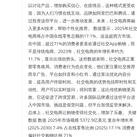
以讨论产品，增加购买信心。在疫情后，这种模式更受欢
迎，因为人们习惯在线互动。品牌如阿里巴巴和腾讯，通
过投资这些平台，进一步推动发展。未来，社交电商将融
入更多AI技术，帮助个性化推荐。 数据显示，2025年社
电商将占中国在线零售总额的17.1%。这远超西方市场。
在中国，超过71%的消费者更喜欢通过社交App购物，而
不是传统电商。2023年，社交电商的年增长率约为
11.7%，显示出强劲势头。这些数据表明，社交电商正重
塑零售格局。消费者行为也在变化，他们更注重社交推荐
而非广告。平台如抖音和小红书，通过算法优化内容分
发，提高用户停留时间。 社交电商的优势包括即时性和互
动性。用户可以实时提问，得到答案，这比传统购物更高
效。它还促进了跨境贸易，许多国际品牌通过这些平台进
入中国市场。挑战是假货问题，但平台加强监管来解决。
总体上，社交电商让购物变得社交化，增加了乐趣。 关键
数据 数值 2025年市场规模 5372.9亿美元 复合年增长率
(2025-2030) 7.4% 占在线零售比例 (2025) 17.1% 消费者
偏好社交购物比例 71%