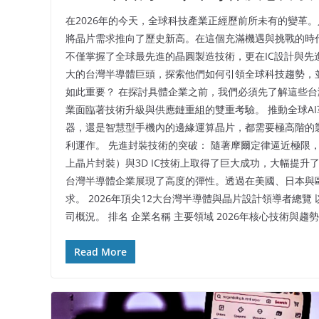
在2026年的今天，全球科技產業正經歷前所未有的變革。
將晶片需求推向了歷史新高。在這個充滿機遇與挑戰的時
不僅掌握了全球最先進的晶圓製造技術，更在IC設計與先進
大的台灣半導體巨頭，探索他們如何引領全球科技趨勢，
如此重要？ 在探討具體企業之前，我們必須先了解這些台
業面臨著技術升級與供應鏈重組的雙重考驗。 推動全球AI革
器，還是智慧型手機內的邊緣運算晶片，都需要極高階的
利運作。 先進封裝技術的突破： 隨著摩爾定律逼近極限
上晶片封裝）與3D IC技術上取得了巨大成功，大幅提升
台灣半導體企業展現了高度的彈性。透過在美國、日本與
求。 2026年頂尖12大台灣半導體與晶片設計領導者總覽
司概況。 排名 企業名稱 主要領域 2026年核心技術與趨勢 1
Read More