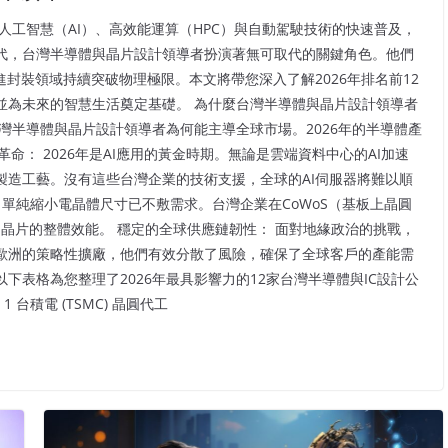
人工智慧（AI）、高效能運算（HPC）與自動駕駛技術的快速普及，
代，台灣半導體與晶片設計領導者扮演著無可取代的關鍵角色。他們
封裝領域持續突破物理極限。本文將帶您深入了解2026年排名前12
並為未來的智慧生活奠定基礎。 為什麼台灣半導體與晶片設計領導者
灣半導體與晶片設計領導者為何能主導全球市場。2026年的半導體產
命： 2026年是AI應用的黃金時期。無論是雲端資料中心的AI加速
製造工藝。沒有這些台灣企業的技術支援，全球的AI伺服器將難以順
，單純縮小電晶體尺寸已不敷需求。台灣企業在CoWoS（基板上晶圓
了晶片的整體效能。 穩定的全球供應鏈韌性： 面對地緣政治的挑戰，
歐洲的策略性擴廠，他們有效分散了風險，確保了全球客戶的產能需
 以下表格為您整理了2026年最具影響力的12家台灣半導體與IC設計公
 台積電 (TSMC) 晶圓代工