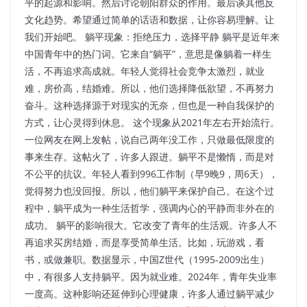
平的起源和影响。然后讨论朝阳群众的作用。最后谈其他反
文化趋势。希望通过简单的话语和数据，让你容易理解。让
我们开始吧。 躺平现象：拒绝压力，选择平静 躺平是近年来
中国青年中的热门词。它来自“躺平”，意思是像躺着一样生
活，不再追求高成就。年轻人觉得社会竞争太激烈，就业
难，房价高，结婚难。所以，他们选择降低欲望，不再努力
奋斗。这种选择源于对现实的无奈，但也是一种自我保护的
方式，让心灵得到休息。 这个现象从2021年左右开始流行。
一位网友在网上发帖，说自己两年没工作，只做最低限度的
事来生存。这帖火了，许多人跟进。躺平不是懒惰，而是对
不公平的抗议。年轻人看到996工作制（早9晚9，周6天），
觉得努力也没回报。所以，他们躺平来保护自己。在这个过
程中，躺平成为一种生活哲学，强调内心的平静而非外在的
成功。 躺平的影响很大。它改变了青年的生活观。许多人不
再追求买房结婚，而是享受简单生活。比如，玩游戏，看
书，或做兼职。数据显示，中国Z世代（1995-2009出生）
中，有很多人支持躺平。因为就业难。2024年，青年失业率
一度高。这种影响还延伸到心理健康，许多人通过躺平减少