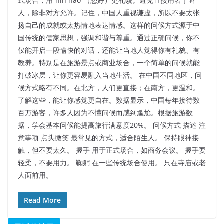
式场合，用“nin hao”（您好）更礼貌。避免直接用名字叫
人，除非对方允许。记住，中国人重视谦虚，所以不要太张
扬自己的成就或太热情地表达情感。这样的问候方式源于中
国传统的儒家思想，强调和谐与尊重。通过正确问候，你不
仅能开启一段愉快的对话，还能让当地人觉得你有礼貌、有
教养。特别是在旅游景点或商业场合，一个简单的问候就能
打破冰层，让你更容易融入当地生活。 在中国不同地区，问
候方式略有不同。在北方，人们更直接；在南方，更温和。
了解这些，能让你感觉更自在。数据显示，中国每年接待数
百万游客，许多人因为不懂问候而感到尴尬。根据旅游数
据，学会基本问候能提高旅行满意度20%。 问候方式 描述 注
意事项 点头微笑 最常见的方式，适合陌生人。 保持眼神接
触，但不要太久。 握手 用于正式场合，如商务会议。 握手要
轻柔，不要用力。 鞠躬 在一些传统场合使用。 只在寺庙或老
人面前用。
Read More