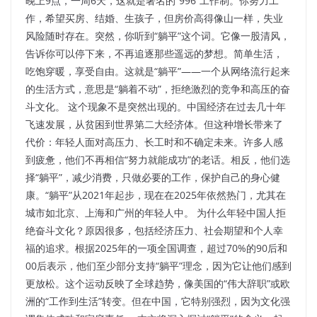
晚上9点，一周6天，这就是著名的“996”工作制。你努力工
作，希望买房、结婚、生孩子，但房价高得像山一样，失业
风险随时存在。突然，你听到“躺平”这个词。它像一股清风，
告诉你可以停下来，不再追逐那些遥远的梦想。简单生活，
吃饱穿暖，享受自由。这就是“躺平”——一个从网络流行起来
的生活方式，意思是“躺着不动”，拒绝激烈的竞争和高压的奋
斗文化。 这个现象不是突然出现的。中国经济在过去几十年
飞速发展，从贫困到世界第二大经济体。但这种增长带来了
代价：年轻人面对高压力、长工时和不确定未来。许多人感
到疲惫，他们不再相信“努力就能成功”的老话。相反，他们选
择“躺平”，减少消费，只做必要的工作，保护自己的身心健
康。“躺平”从2021年起步，现在在2025年依然热门，尤其在
城市如北京、上海和广州的年轻人中。 为什么年轻中国人拒
绝奋斗文化？原因很多，包括经济压力、社会期望和个人幸
福的追求。根据2025年的一项全国调查，超过70%的90后和
00后表示，他们至少部分支持“躺平”理念，因为它让他们感到
更放松。这个运动反映了全球趋势，像美国的“伟大辞职”或欧
洲的“工作到生活”转变。但在中国，它特别强烈，因为文化强