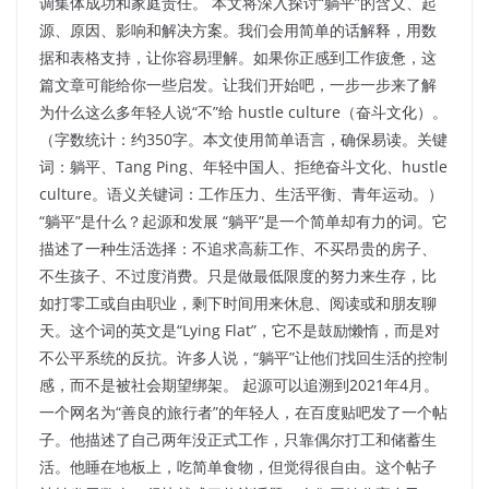
调集体成功和家庭责任。 本文将深入探讨“躺平”的含义、起
源、原因、影响和解决方案。我们会用简单的话解释，用数
据和表格支持，让你容易理解。如果你正感到工作疲惫，这
篇文章可能给你一些启发。让我们开始吧，一步一步来了解
为什么这么多年轻人说“不”给 hustle culture（奋斗文化）。
（字数统计：约350字。本文使用简单语言，确保易读。关键
词：躺平、Tang Ping、年轻中国人、拒绝奋斗文化、hustle
culture。语义关键词：工作压力、生活平衡、青年运动。）
“躺平”是什么？起源和发展 “躺平”是一个简单却有力的词。它
描述了一种生活选择：不追求高薪工作、不买昂贵的房子、
不生孩子、不过度消费。只是做最低限度的努力来生存，比
如打零工或自由职业，剩下时间用来休息、阅读或和朋友聊
天。这个词的英文是“Lying Flat”，它不是鼓励懒惰，而是对
不公平系统的反抗。许多人说，“躺平”让他们找回生活的控制
感，而不是被社会期望绑架。 起源可以追溯到2021年4月。
一个网名为“善良的旅行者”的年轻人，在百度贴吧发了一个帖
子。他描述了自己两年没正式工作，只靠偶尔打工和储蓄生
活。他睡在地板上，吃简单食物，但觉得很自由。这个帖子