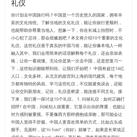
礼仪
你计划去中国旅行吗？中国是一个历史悠久的国家，拥有丰
富的文化传统。了解当地的文化礼仪，能让你旅行更顺利，
也能帮助你尊重当地人。想象一下，你在长城上拍照时，不
小心犯了忌讳，那会很尴尬吧？本文将介绍10个重要的文化
礼仪。这些礼仪基于真实的中国习俗，能让你像本地人一样
融入其中。我们会用简单的话语解释每个礼仪，还会添加表
格，让你一看就懂。无论你是第一次去中国，还是想复习一
下，这些知识都能帮到你。让我们开始吧！ 中国有超过14亿
人口，文化多样。从北京的故宫到上海的现代建筑，每个地
方都有独特的风俗。学习这些礼仪，不仅能避免误会，还能
让你交到新朋友。记住，礼仪是桥梁，能连接不同文化。接
下来，我们逐一探讨这10个礼仪。 1. 问候礼仪：如何正确打
招呼? 在中国，问候别人很重要。它显示出你的尊重，也能让
对方感到被重视。不要像西方那样拥抱或亲吻，那可能会让
中国人觉得不舒服。中国人更喜欢简单的方式，比如点头或
握手。见面时，说“ni hao”（你好）就够了。如果是长辈或正