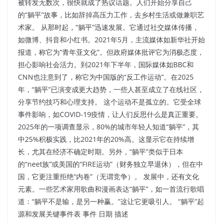
被转发无数次，很快就成了热议话题。人们开始分享自己
的“躺平”故事，比如辞掉高压力工作，去乡村生活或做兼职艺
术家。 从那时起，“躺平”迅速发展。它通过社交媒体传播，
如微博、抖音和小红书。2021年5月，主流媒体如新华社开始
报道，称它为“青年亚文化”。但政府媒体批评它为消极态度，
担心影响社会活力。到2021年下半年，国际媒体如BBC和
CNN也注意到了，称它为中国版的“反工作运动”。在2025
年，“躺平”已演变成更大趋势，一些人甚至成立了在线社区，
分享节约技巧和心理支持。 这个运动不是孤立的。它受全球
事件影响，如COVID-19疫情，让人们反思什么是真正重要。
2025年的一项调查显示，80%的城市年轻人知道“躺平”，其
中25%积极实践，比2021年的20%高。这显示它在持续增
长，尤其在经济不确定时期。另外，“躺平”类似于日本
的“neet族”或美国的“FIRE运动”（财务独立早退休），但在中
国，它更注重拒绝“内卷”（无谓竞争）。 发展中，还有文化
元素。一些艺术家用歌曲和漫画表达“躺平”，如一首流行歌唱
道：“躺平不是输，是另一种赢。”这让它更吸引人。 “躺平”起
源和发展关键事件表 事件 日期 描述