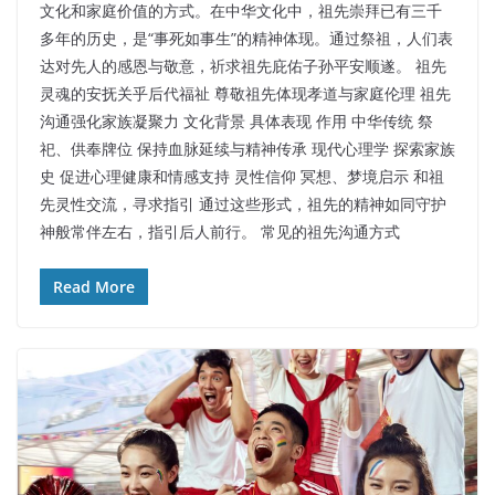
文化和家庭价值的方式。在中华文化中，祖先崇拜已有三千
多年的历史，是“事死如事生”的精神体现。通过祭祖，人们表
达对先人的感恩与敬意，祈求祖先庇佑子孙平安顺遂。 祖先
灵魂的安抚关乎后代福祉 尊敬祖先体现孝道与家庭伦理 祖先
沟通强化家族凝聚力 文化背景 具体表现 作用 中华传统 祭
祀、供奉牌位 保持血脉延续与精神传承 现代心理学 探索家族
史 促进心理健康和情感支持 灵性信仰 冥想、梦境启示 和祖
先灵性交流，寻求指引 通过这些形式，祖先的精神如同守护
神般常伴左右，指引后人前行。 常见的祖先沟通方式
Read More