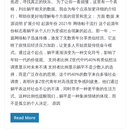
焦虑，寻找真正的快乐。 为了让你一看就懂，这里有一个表
格，列出躺平相关的数据。我会为每个点添加更详细的介绍
行，帮助你更好地理解每个方面的背景和意义： 方面 数据 来
源说明 扩展介绍 起源年份 2021年 网络帖子流行 这个起源年
份标志着躺平从个人行为变成社会现象的起点。那一年，一
篇网络帖子迅速传播，激发了无数青年分享类似经历。它反
映了疫情后经济压力加剧，让更多人开始质疑传统奋斗模
式。通过这个起点，躺平逐渐演变为一种文化符号，影响了
年轻一代的价值观。 支持者比例 Z世代中约40%有类似想法
调查显示对未来不满 支持者比例显示躺平不是少数人的选
择，而是广泛存在的思潮。这个约40%的数字来自多项社会
调查，表明许多Z世代青年对高强度竞争感到疲惫。他们通过
躺平表达对社会不公的不满，同时寻求一种更平衡的生活方
式。这种比例也提醒我们，躺平是一种集体情绪的体现，而
不是孤立的个人决定。 原因
Read More