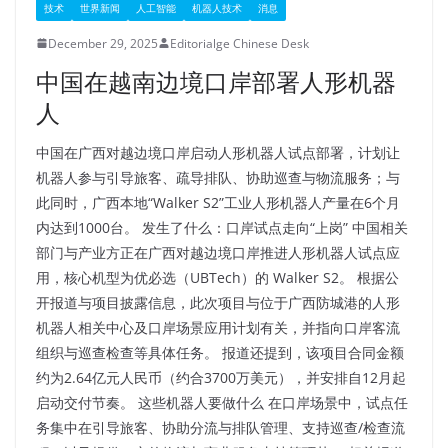
技术
世界新闻
人工智能
机器人技术
消息
December 29, 2025
Editorialge Chinese Desk
中国在越南边境口岸部​​署人形机器
人
中国在广西对越边境口岸启动人形机器人试点部署，计划让
机器人参与引导旅客、疏导排队、协助巡查与物流服务；与
此同时，广西本地“Walker S2”工业人形机器人产量在6个月
内达到1000台。​ 发生了什么：口岸试点走向“上岗”​ 中国相关
部门与产业方正在广西对越边境口岸推进人形机器人试点应
用，核心机型为优必选（UBTech）的 Walker S2。​ 根据公
开报道与项目披露信息，此次项目与位于广西防城港的人形
机器人相关中心及口岸场景应用计划有关，并指向口岸客流
组织与巡查检查等具体任务。​ 报道还提到，该项目合同金额
约为2.64亿元人民币（约合3700万美元），并安排自12月起
启动交付节奏。​ 这些机器人要做什么​ 在口岸场景中，试点任
务集中在引导旅客、协助分流与排队管理、支持巡查/检查流