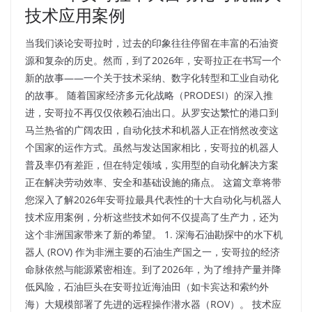
技术应用案例
当我们谈论安哥拉时，过去的印象往往停留在丰富的石油资
源和复杂的历史。然而，到了2026年，安哥拉正在书写一个
新的故事——一个关于技术采纳、数字化转型和工业自动化
的故事。 随着国家经济多元化战略（PRODESI）的深入推
进，安哥拉不再仅仅依赖石油出口。从罗安达繁忙的港口到
马兰热省的广阔农田，自动化技术和机器人正在悄然改变这
个国家的运作方式。虽然与发达国家相比，安哥拉的机器人
普及率仍有差距，但在特定领域，实用型的自动化解决方案
正在解决劳动效率、安全和基础设施的痛点。 这篇文章将带
您深入了解2026年安哥拉最具代表性的十大自动化与机器人
技术应用案例，分析这些技术如何不仅提高了生产力，还为
这个非洲国家带来了新的希望。 1. 深海石油勘探中的水下机
器人 (ROV) 作为非洲主要的石油生产国之一，安哥拉的经济
命脉依然与能源紧密相连。到了2026年，为了维持产量并降
低风险，石油巨头在安哥拉近海油田（如卡宾达和索约外
海）大规模部署了先进的远程操作潜水器（ROV）。 技术应