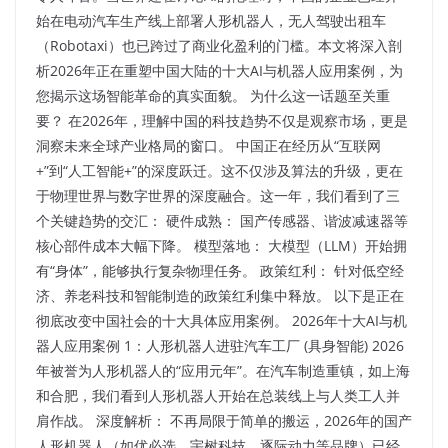
始在电动汽车生产线上部署人形机器人，无人驾驶出租车
（Robotaxi）也已跨过了商业化盈利的门槛。本文将深入剖
析2026年正在重塑中国大陆的十大AI与机器人应用案例，为
您揭示这场智能革命的真实面貌。 为什么这一话题至关重
要？ 在2026年，理解中国的科技趋势不仅是观察市场，更是
洞察未来全球产业格局的窗口。 中国正在经历从“互联网
+”到“人工智能+”的深度跃迁。这不仅涉及算法的升级，更在
于物理世界与数字世界的深度融合。这一年，我们看到了三
个关键趋势的交汇： 硬件成熟： 国产传感器、谐波减速器等
核心部件成本大幅下降。 模型落地： 大模型（LLM）开始拥
有“身体”，能够执行复杂物理任务。 政策红利： 针对低空经
济、养老科技和智能制造的政策红利集中释放。 以下是正在
彻底改变中国社会的十大具体应用案例。 2026年十大AI与机
器人应用案例 1：人形机器人进驻汽车工厂 (具身智能) 2026
年被誉为人形机器人的“应用元年”。在汽车制造重镇，如上海
和合肥，我们看到人形机器人开始在总装线上与人类工人并
肩作战。 深度解析： 不再局限于简单的搬运，2026年的国产
人形机器人（如优必选、宇树科技、逐际动力等品牌）已经