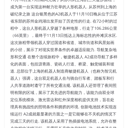
成为第一台实现这种耐力壮举的人形机器人.​​ 从苏州到上海的
破纪录之旅 这台银黑色的A2机器人于11月10日晚从位于江苏
省东部的苏州金鸡湖出发开始了历史性的行走. 在72小时的过
程中，这台人形机器人穿越了各种地形，行走了106.286公里
（66英里），最终于11月13日抵达上海标志性的外滩滨水区.
这次旅程带领机器人穿过国道和省道、城市街道和风景如画
的小径，展示了对现实世界条件的卓越适应能力.​ 导航复杂地
形和交通 在整个连续旅程中，敏捷机器人 A2成功导航了多样
化的表面，包括沥青路、瓷砖人行道、桥梁、触觉铺装和坡
道. 总部位于上海的机器人制造商敏捷机器人（也称为智元机
器人）强调，这台双足机器人在与骑自行车者、踏板车和行
人共享道路时遵守了所有交通法规. 该机器人还管理了夜间照
明有限的区域，展示了其先进的导航能力，该能力由双全球
定位系统模块、激光雷达和红外深度相机提供支持，旨在处
理具有挑战性的照明条件和拥挤的环境.​ 创新电池技术实现连
续运行 A2成就最显著的方面之一是它能够在不关机的情况下
完成三天的行走. 该机器人采用了热插拔电池系统，允许在整