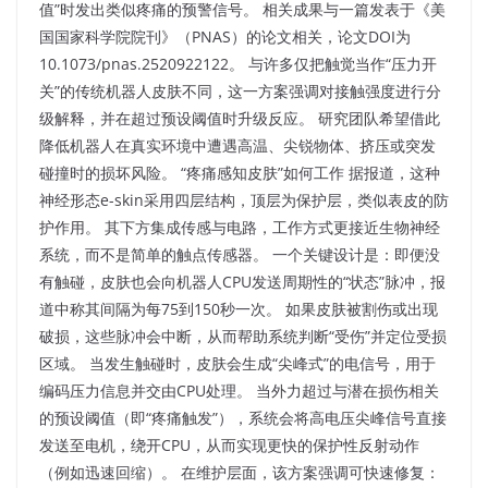
值”时发出类似疼痛的预警信号。​ 相关成果与一篇发表于《美
国国家科学院院刊》（PNAS）的论文相关，论文DOI为
10.1073/pnas.2520922122。​ 与许多仅把触觉当作“压力开
关”的传统机器人皮肤不同，这一方案强调对接触强度进行分
级解释，并在超过预设阈值时升级反应。​ 研究团队希望借此
降低机器人在真实环境中遭遇高温、尖锐物体、挤压或突发
碰撞时的损坏风险。​ “疼痛感知皮肤”如何工作​ 据报道，这种
神经形态e-skin采用四层结构，顶层为保护层，类似表皮的防
护作用。​ 其下方集成传感与电路，工作方式更接近生物神经
系统，而不是简单的触点传感器。​ 一个关键设计是：即便没
有触碰，皮肤也会向机器人CPU发送周期性的“状态”脉冲，报
道中称其间隔为每75到150秒一次。​ 如果皮肤被割伤或出现
破损，这些脉冲会中断，从而帮助系统判断“受伤”并定位受损
区域。​ 当发生触碰时，皮肤会生成“尖峰式”的电信号，用于
编码压力信息并交由CPU处理。​ 当外力超过与潜在损伤相关
的预设阈值（即“疼痛触发”），系统会将高电压尖峰信号直接
发送至电机，绕开CPU，从而实现更快的保护性反射动作
（例如迅速回缩）。​ 在维护层面，该方案强调可快速修复：