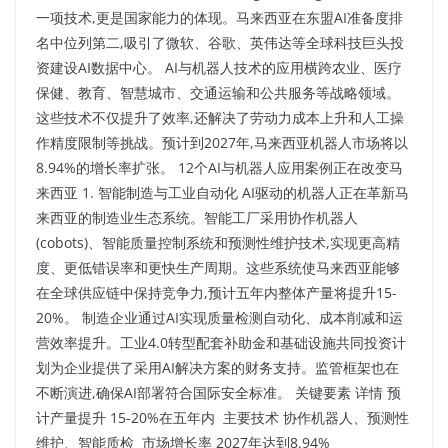
一项技术,更是国家能力的体现。马来西亚在东盟AI准备度排
名中位列第二,吸引了微软、谷歌、英伟达等全球科技巨头投
资建设AI数据中心。 AI与机器人技术的应用横跨农业、医疗
保健、教育、智慧城市、交通运输和公共服务等战略领域。
这些技术不仅提升了效率,还解决了劳动力成本上升和人工操
作精度限制等挑战。预计到2027年,马来西亚机器人市场将以
8.94%的增长率扩张。 12个AI与机器人应用案例正在改变马
来西亚 1. 智能制造与工业自动化 AI驱动的机器人正在革新马
来西亚的制造业生态系统。智能工厂采用协作机器人
(cobots)、智能质量控制系统和预测性维护技术,实现更高精
度、更低错误率和更快生产周期。这些系统使马来西亚能够
在全球供应链中保持竞争力,预计五年内整体产量将提升15-
20%。 制造企业通过AI实现质量检测自动化、成本削减和运
营效率提升。工业4.0转型配套补助金和基础设施共同投资计
划为企业提供了采用AI解决方案的财务支持。监管框架也在
不断演进,确保AI部署符合国际安全标准。 关键要素 详情 预
计产量提升 15-20%在五年内 ​ 主要技术 协作机器人、预测性
维护、智能质检 市场增长率 2027年达到8.94%