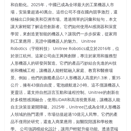
和自動化。2025年，中國已成為全球最大的工業機器人市
場，安裝量超過40萬台。這些公司不僅在國內競爭激烈，還
積極出口到歐美和亞洲市場。透過簡單的詞彙和短句，本文
讓大家輕鬆了解這些創新者。它們如何使用AI感測器和深度
學習，來創造更智能的機器人？讓我們一步步探索，從家用
到工業應用，見證中國機器人的魅力。​ Unitree
Robotics（宇樹科技） Unitree Robotics成立於2016年，位
於浙江杭州。這家公司由王興興創辦，專注於家用和服務型
人形機器人的研發與製造。它們的產品巧妙結合先進的AI技
術和機械工程，讓機器人能輕鬆融入家庭、教育和醫療場
景。例如，他們的旗艦產品G1人形機器人高度約1.3米，重35
公斤，擁有43個自由度，電池續航達2小時。這不僅讓機器人
更靈活，還支持自然語言互動和遠程控制。Unitree的創新在
於多模態感測融合，使用LiDAR和高清視覺系統，讓機器人能
自主決策並避開障礙。2025年，Unitree已成為全球人形機器
人領域的熱門選擇，市場估值超過10億元人民幣。它們的產
品不僅用於研究，還進入商業應用，如醫院陪護和學校教
學。​ 公司強調模組化設計，讓用戶輕鬆升級功能。透過雲端