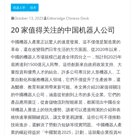
机器人学
技术
October 13, 2025
Editorialge Chinese Desk
20 家值得关注的中国机器人公司
中國機器人產業正以驚人的速度發展。這不僅僅是製造業的
革命，還在改變我們日常生活的方方面面。從2020年以來，
中國的機器人市場規模已超過全球四分之一，預計到2025年
底將達到1500億元人民幣。這些創新來自政府政策支持、大
量投資和優秀人才的結合。許多公司專注於人形機器人、工
業自動化和服務機器人領域，它們不僅提升了生產效率，還
為醫療、教育和家用帶來新可能。本文將介紹20家值得關注
的中國機器人公司，涵蓋從初創到上市的多元企業。它們的
產品應用廣泛，從倉儲物流到智能家居，都展現出中國在全
球機器人賽道上的領先優勢。讀者可以透過簡潔的介紹和表
格快速掌握關鍵資訊，讓文章更易讀懂。這些公司不僅推動
技術進步，還解決了勞動力短缺等現實問題。​ 中國機器人產
業的崛起得益於「中國製造2025」計劃，這鼓勵企業投資AI