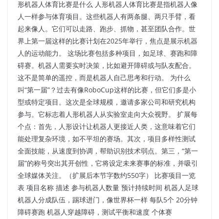
形机器人体育比赛是什么 人形机器人体育比赛是指机器人像
人一样参与体育项目。这些机器人有两条腿、两只手臂，看
起来像人。它们可以走路、跑步、抓物，甚至团队合作。世
界上第一届这样的比赛计划在2025年举行，焦点是展示机器
人的运动能力。 这场比赛包括多种项目，如足球、赛跑和障
碍赛。机器人需要实时决策，比如避开障碍或与队友配合。
这不是简单的遥控，而是机器人自己思考和行动。 为什么
叫“第一届”？过去有像RoboCup这样的比赛，但它们多是小
型或特定项目。这次是全球规模，邀请多家公司和研究机构
参与。它标志着人形机器人从实验室走向大众视野。 扩展每
个点：首先，人形设计让机器人更接近人类，这意味着它们
能处理复杂环境，如不平坦的赛场。其次，项目多样性测试
全面技能，从速度到协调，帮助识别技术弱点。第三，“第一
届”的称号突出其开创性，它将设定未来赛事的标准，并吸引
全球媒体关注。（扩展后本节字数约550字） 比赛项目一览
表 项目名称 描述 参与机器人数量 预计持续时间 机器人足球
机器人分成队伍，踢球进门，像世界杯一样 每队5个 20分钟
障碍赛跑 机器人穿越障碍，测试平衡和速度 个体赛