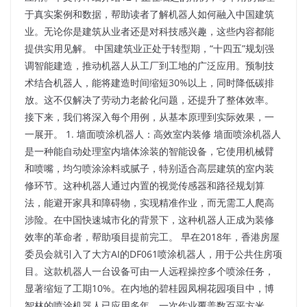
于真实案例和数据，帮助读者了解机器人如何融入中国建筑
业。无论你是建筑从业者还是对科技感兴趣，这些内容都能
提供实用见解。​ 中国建筑业正处于转型期，“十四五”规划强
调智能建造，推动机器人从工厂到工地的广泛应用。预制技
术结合机器人，能将建造时间缩短30%以上，同时降低碳排
放。这不仅解决了劳动力老龄化问题，还提升了整体效率。
接下来，我们将深入每个用例，从基本原理到实际效果，一
一展开。​ 1. 墙面喷涂机器人：高效室内装修 墙面喷涂机器人
是一种能自动处理室内墙体涂装的智能设备，它使用机械臂
和喷嘴，均匀喷涂涂料或腻子，特别适合高层建筑的室内装
修环节。这种机器人通过内置的视觉传感器和路径规划算
法，能避开家具和障碍物，实现精准作业，而无需工人爬高
涉险。在中国快速城市化的背景下，这种机器人正成为装修
效率的革命者，帮助项目提前完工。 早在2018年，香港房屋
委员会就引入了大方AI的DF061喷涂机器人，用于公共住房项
目。这款机器人一台设备可由一人远程操控多个喷涂任务，
显著缩短了工期10%。在内地的碧桂园凤桐花园项目中，博
智林的喷涂机器人已应用多年，一次作业覆盖数百平方米，