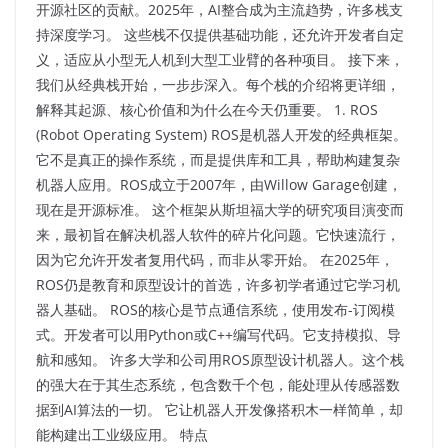
开源社区的贡献。2025年，AI整合成为主流趋势，许多栈支
持深度学习。 这些栈不仅提供基础功能，还允许开发者自定
义，适应从小型无人机到大型工业臂的各种项目。 接下来，
我们从经典栈开始，一步步深入。每个栈的介绍将更详细，
解释其起源、核心价值和为什么在今天仍重要。​​ 1. ROS
(Robot Operating System) ROS是机器人开发的经典框架。
它不是真正的操作系统，而是提供库和工具，帮助构建复杂
机器人应用。ROS成立于2007年，由Willow Garage创建，
现在是开源标准。 这个框架从斯坦福大学的研究项目演变而
来，最初旨在解决机器人软件的碎片化问题。它快速流行，
因为它允许开发者复用代码，而非从零开始。 在2025年，
ROS仍是教育和原型设计的首选，许多初学者通过它学习机
器人基础。​ ROS的核心是节点通信系统，使用发布-订阅模
式。开发者可以用Python或C++编写代码。它支持模拟、导
航和感知。 许多大学和公司用ROS原型设计机器人。这个栈
的强大在于其生态系统，包含数千个包，能处理从传感器数
据到AI算法的一切。 它让机器人开发像搭积木一样简单，却
能构建出工业级应用。​​ 特点