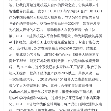
响。让我们开始这场机器人合作的探索之旅，它将揭示未来
智能世界的蓝图。​ 案例1：UBTECH与华为的AI合作 UBTECH
作为中国领先的人形机器人制造商，与华为的合作标志着AI
与硬件的完美融合。这项伙伴关系始于2024年，旨在开发专
为机器人设计的AI芯片，帮助机器人在复杂环境中自主决
策。UBTECH提供机器人平台和应用场景，华为则贡献其昇腾
AI计算框架。这种分工让双方避免重复投资，专注于核心优
势。 合作初期，双方在深圳联合实验室测试原型。结果显
示，集成华为芯片后，UBTECH的Walker S机器人响应速度
提升了35%，能更好地处理实时数据，如识别物体或避开障
碍。 到2025年，这个系统已在多家汽车工厂部署，取代了传
统人工操作，提高了整体生产效率20%以上。具体来说，在
一家新能源汽车厂，20台Walker S1机器人负责装配线巡检，
减少了人为错误率达15%。此外，合作扩展到教育领域，
Walker机器人用于学校互动教学，覆盖全国数百所机构，帮
助学生学习编程和AI基础。​ 这项伙伴关系还推动了市场国际
化。UBTECH借助华为的全球网络，将产品出口到欧洲和东南
亚，2025年海外订单增长40%。 它证明了中企通过技术联