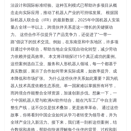
法设计和国际标准经验。这种互利模式已帮助许多项目从概
念走向实际应用，推动了机器人产业的可持续发展。 根据国
际机器人联合会（IFR）的最新数据，2025年中国机器人安装
量占全球一半以上，跨境伙伴关系是这一增长的关键驱动
力。 这些合作不仅提升了产品竞争力，还促进了“一带一
路”倡议下的技术交流。例如，在东南亚和中东地区，许多项
目通过中外联合，帮助当地企业实现自动化转型，减少劳动
力依赖并提高效率。 本文将详细探讨15个真正成功的案例。
这些案例选自工业、服务和人形机器人领域，每一个都基于
真实数据，展示了合作如何带来实际成果，如效率提升、成
本降低和市场扩张。​ 为什么这些伙伴关系如此重要？因为机
器人技术高度依赖生态系统。单一国家难以掌握所有环节，
而跨境合作能整合全球资源，加速创新步伐。想象一下，一
个中国机器人臂与欧洲AI软件结合，能在汽车工厂中自主调
整生产线，这不仅仅是技术叠加，更是效率革命。 通过这些
故事，你将看到中国企业如何从学习者转变为领导者，并为
全球产业注入新活力。接下来，我们逐一剖析这些案例，结
合数据和表格，帮助你快速理解每个伙伴的背景、过程和影