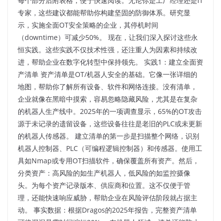
每个部分后附表格，便于快速阅读。无论你是工厂经理还是IT
专家，这些建议都能帮助你构建坚固的防御体系。研究显
示，实施全面OT安全策略的企业，其停机时间
（downtime）可减少50%。 现在，让我们深入探讨这些永
恒实践。这些实践不仅技术性强，还注重人为因素和持续改
进，帮助企业在数字化转型中保持领先。​ 实践1：建立全面资
产清单 资产清单是OT/机器人安全的基础。它像一张详细的
地图，帮助你了解所有设备、软件和网络连接。没有清单，
企业就像在黑暗中摸索，容易忽略隐藏风险，尤其是在复杂
的机器人生产线中。2025年的一项调查显示，65%的OT攻击
源于未记录的遗留设备，这些设备往往是老旧的PLC或未更新
的机器人传感器。 建立清单的第一步是扫描整个网络，识别
机器人控制器、PLC（可编程逻辑控制器）和传感器。使用工
具如Nmap或专用OT扫描软件，确保覆盖所有资产。然后，
分类资产：高风险的如生产机器人，低风险的如监控摄像
头。为每个资产记录版本、供应商和位置。这不仅便于管
理，还能快速响应威胁，帮助企业在风险评估阶段就占据主
动。​ 事实数据：根据Dragos的2025年报告，完整资产清单