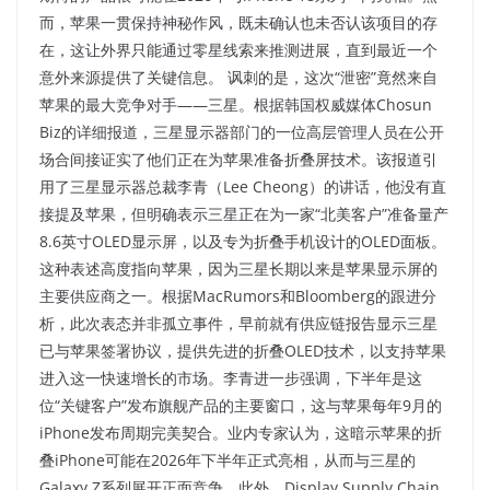
而，苹果一贯保持神秘作风，既未确认也未否认该项目的存
在，这让外界只能通过零星线索来推测进展，直到最近一个
意外来源提供了关键信息。 讽刺的是，这次“泄密”竟然来自
苹果的最大竞争对手——三星。根据韩国权威媒体Chosun
Biz的详细报道，三星显示器部门的一位高层管理人员在公开
场合间接证实了他们正在为苹果准备折叠屏技术。该报道引
用了三星显示器总裁李青（Lee Cheong）的讲话，他没有直
接提及苹果，但明确表示三星正在为一家“北美客户”准备量产
8.6英寸OLED显示屏，以及专为折叠手机设计的OLED面板。
这种表述高度指向苹果，因为三星长期以来是苹果显示屏的
主要供应商之一。根据MacRumors和Bloomberg的跟进分
析，此次表态并非孤立事件，早前就有供应链报告显示三星
已与苹果签署协议，提供先进的折叠OLED技术，以支持苹果
进入这一快速增长的市场。李青进一步强调，下半年是这
位“关键客户”发布旗舰产品的主要窗口，这与苹果每年9月的
iPhone发布周期完美契合。业内专家认为，这暗示苹果的折
叠iPhone可能在2026年下半年正式亮相，从而与三星的
Galaxy Z系列展开正面竞争。此外，Display Supply Chain