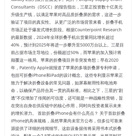
Consultants（DSCC）的报告指出，三星正投资数十亿美元
升级生产线，以满足苹果对高品质折叠屏的需求，这进一步
验证了项目的真实性。 从更广泛的市场背景来看，折叠手机
市场正处于爆发式增长阶段。根据Counterpoint Research
的最新数据，2024年全球折叠手机出货量同比增长超过
40%，预计到2025年将进一步攀升至5000万台以上。三星目
前占据市场主导地位，份额超过50%，而苹果的加入预计将
颠覆这一格局。苹果的折叠项目并非突发奇想；早在2020
年，Patently Apple就报道了苹果的多项折叠屏专利申请，
包括可折叠iPhone和iPad的设计概念。这些专利显示苹果正
致力于解决折叠设备的常见问题，如屏幕耐用性和电池寿
命，以确保产品符合其一贯的高标准。相比之下，三星的“剧
透”不仅增加了传闻的可信度，还可能是一种战略性营销，旨
在突出自身在供应链中的核心作用，同时向投资者展示未来
的增长潜力。 首款折叠iPhone会有什么亮点？ 关于首款折叠
iPhone的具体规格，虽然苹果尚未官方公布，但多位可靠来
源提供了详细的传闻细节。这款设备据传将采用书本式折叠
设计，配备一个7.8英寸的内折OLED主显示屏，当展开时可