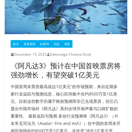
娱乐
世界新闻
好莱坞
消息
电影
December 15, 2025
Editorialge Chinese Desk
《阿凡达3》预计在中国首映票房将
强劲增长，有望突破1亿美元
中国首周末票房最高或达1亿美元”的市场预期，来自近期多
家行业追踪与预测信息，核心区间集中在约8500万至1亿美
元。​目前这些数字仍属于映前预测而非已兑现票房，但它凸
显出中国市场对《阿凡达》系列全球开画声量与口碑扩散的
重要性。​ 最新追踪与预测 多份行业预测将《阿凡达3》（片
名常见写法为《Avatar: Fire and Ash》）在中国的首周末开
画区间指向约8500万至1亿美元，这也是“冲击1亿美元开