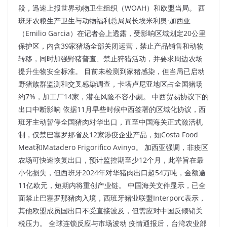
段，迅速上报世界动物卫生组织（WOAH）和欧盟当局。 西
班牙农粮生产卫生与动物福利总局局长埃米利奥·加西亚
（Emilio Garcia）在记者会上透露，受影响区域划定20公里
保护区，内含39家猪场全部关闭运营，禁止产品销售和动物
转移，同时加强野猪普查、禁止狩猎活动，并要求周边农场
提升生物安全标准。 目前未检测到家猪感染，但当局已启动
野猪族群监测和交叉感染调查，卡塔卢尼亚地区占全国猪场
约7%，加工厂14家，潜在风险不容小觑。​ 中西贸易协议下的
出口中断影响 依据11月早些时候中西签署的区域化协议，西
班牙主动暂停全国猪肉对华出口，直至中国海关正式激活机
制，仅禁巴塞罗那省及12家涉疫企业产品，如Costa Food
Meat和Matadero Frigorifico Avinyo。 加西亚强调，非疫区
农场可快速恢复出口，预计监控期至少12个月，此举旨在最
小化损失，但西班牙2024年对华猪肉出口超54万吨，金额逾
11亿欧元，短期内将重创产业链。 中国海关文件显示，已全
面禁止巴塞罗那猪肉入境，西班牙猪业联盟Interporc表示，
其他欧盟成员国出口不受直接波及，但需应对中国反倾销关
税压力。​ 全球连锁反应与市场波动 疫情通报后，台湾农业部