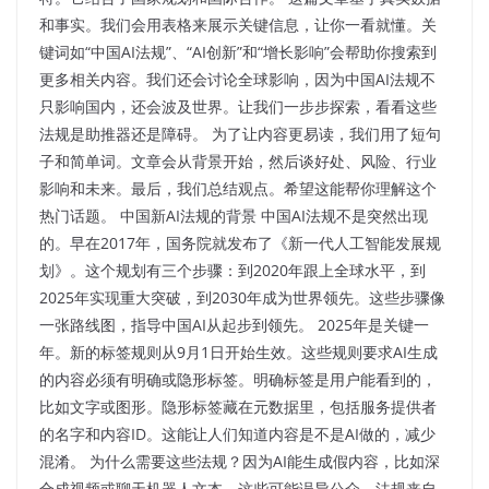
和事实。我们会用表格来展示关键信息，让你一看就懂。关
键词如“中国AI法规”、“AI创新”和“增长影响”会帮助你搜索到
更多相关内容。我们还会讨论全球影响，因为中国AI法规不
只影响国内，还会波及世界。让我们一步步探索，看看这些
法规是助推器还是障碍。 为了让内容更易读，我们用了短句
子和简单词。文章会从背景开始，然后谈好处、风险、行业
影响和未来。最后，我们总结观点。希望这能帮你理解这个
热门话题。 中国新AI法规的背景 中国AI法规不是突然出现
的。早在2017年，国务院就发布了《新一代人工智能发展规
划》。这个规划有三个步骤：到2020年跟上全球水平，到
2025年实现重大突破，到2030年成为世界领先。这些步骤像
一张路线图，指导中国AI从起步到领先。 2025年是关键一
年。新的标签规则从9月1日开始生效。这些规则要求AI生成
的内容必须有明确或隐形标签。明确标签是用户能看到的，
比如文字或图形。隐形标签藏在元数据里，包括服务提供者
的名字和内容ID。这能让人们知道内容是不是AI做的，减少
混淆。 为什么需要这些法规？因为AI能生成假内容，比如深
合成视频或聊天机器人文本。这些可能误导公众。法规来自