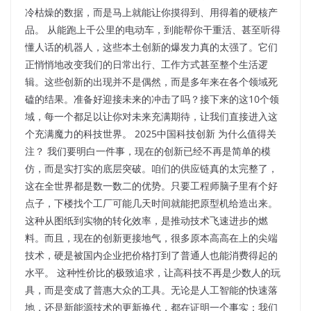
冷枯燥的数据，而是马上就能让你摸得到、用得着的硬核产
品。 从能跑上千公里的电动车，到能帮你干重活、甚至听得
懂人话的机器人，这些本土创新的爆发力真的太强了。它们
正悄悄地改变我们的日常出行、工作方式甚至整个生活逻
辑。这些创新的出现并不是偶然，而是多年来在各个领域死
磕的结果。准备好迎接未来的冲击了吗？接下来的这10个领
域，每一个都足以让你对未来充满期待，让我们直接进入这
个充满魔力的科技世界。 2025中国科技创新 为什么值得关
注？ 我们要明白一件事，现在的创新已经不再是简单的模
仿，而是实打实的底层突破。咱们的供应链真的太完整了，
这在全世界都是数一数二的优势。只要工程师脑子里有个好
点子，下楼找个工厂可能几天时间就能把原型机给造出来。
这种从图纸到实物的转化效率，是推动技术飞速进步的燃
料。而且，现在的创新更接地气，很多原本高高在上的尖端
技术，硬是被国内企业把价格打到了普通人也能消费得起的
水平。 这种性价比的极致追求，让高科技不再是少数人的玩
具，而是变成了普惠大众的工具。无论是人工智能的快速落
地，还是新能源技术的更新换代，都在证明一个事实：我们