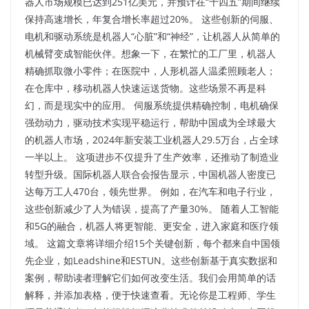
器人市场规模已达到251亿美元，并预计在“十四五”期间继续
保持高速增长，年复合增长率超过20%。 这些创新的伺服、
电机和驱动系统是机器人“心脏”和“神经”，让机器人从简单的
机械臂变成智能伙伴。想象一下，在繁忙的工厂里，机器人
精确抓取微小零件；在医院中，人形机器人温柔照顾老人；
在仓库中，移动机器人快速运送货物。这些场景不再是科
幻，而是现实中的应用。 伺服系统提供精确控制，电机确保
强劲动力，驱动技术实现平稳运行，帮助中国成为全球最大
的机器人市场，2024年新安装工业机器人29.5万台，占全球
一半以上。​ 这项进步不仅提升了生产效率，还推动了制造业
转型升级。国际机器人联合会报告显示，中国机器人密度已
达每万工人470台，领先世界。 例如，在汽车和电子行业，
这些创新减少了人为错误，提高了产量30%。 随着人工智能
和5G的融合，机器人将更智能、更安全，进入家庭和医疗领
域。 这篇文章将详细介绍15个关键创新，每个都来自中国领
先企业，如Leadshine和ESTUN。这些创新基于真实数据和
案例，帮助读者理解它们如何改变生活。我们会用简单的话
解释，并添加表格，便于快速查看。无论你是工程师、学生