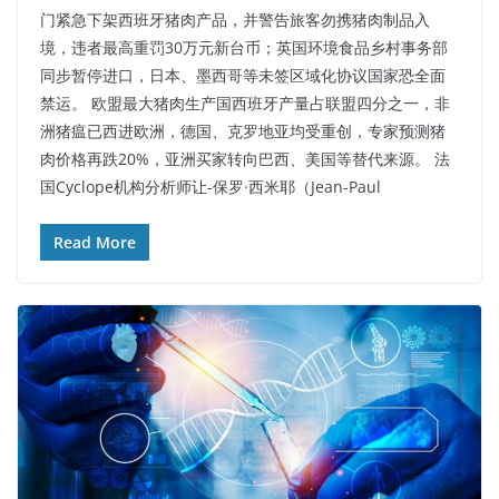
门紧急下架西班牙猪肉产品，并警告旅客勿携猪肉制品入
境，违者最高重罚30万元新台币；英国环境食品乡村事务部
同步暂停进口，日本、墨西哥等未签区域化协议国家恐全面
禁运。 欧盟最大猪肉生产国西班牙产量占联盟四分之一，非
洲猪瘟已西进欧洲，德国、克罗地亚均受重创，专家预测猪
肉价格再跌20%，亚洲买家转向巴西、美国等替代来源。 法
国Cyclope机构分析师让-保罗·西米耶（Jean-Paul
Read More