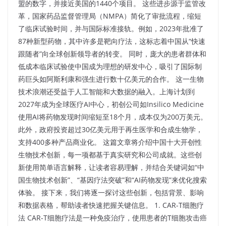
盟的数字，并接近美国的1440个项目。 这些进步源于监管改
革，国家药品监督管理局（NMPA）简化了审批流程，缩短
了临床试验时间，并与国际标准接轨。例如，2023年批准了
87种新型药物，其中许多是靶向疗法，这标志着中国从“快速
跟随者”向全球创新领导者的转变。 同时，庞大的患者群体和
低成本临床试验使中国成为理想的研发中心，吸引了国际制
药巨头如阿斯利康和强生进行数十亿美元的合作。​ 这一生物
技术浪潮还受益于人工智能和大数据的融入。上海计划到
2027年成为全球医疗AI中心，初创公司如Insilico Medicine
使用AI将药物发现时间缩短至18个月，成本仅为200万美元。
此外，政府投资超过30亿美元用于再生医学和合成生物学，
支持400多种产品商业化。 这篇文章将介绍中国十大开创性
生物技术创新，每一项都基于真实研究和公司成就。这些创
新使用简单语言解释，让读者容易理解，并结合关键词如“中
国生物技术创新”、“基因疗法突破”和“AI药物发现”来优化搜索
体验。 接下来，我们将逐一探讨这些创新，包括背景、影响
和数据表格，帮助读者快速把握关键信息。​ 1. CAR-T细胞疗
法 CAR-T细胞疗法是一种免疫治疗，使用患者的T细胞攻击癌