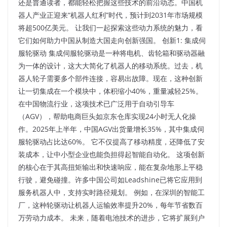
还是普通读者，都能轻松把握这些技术的前沿动态。中国机
器人产业正迎来“机器人红利”时代，预计到2031年市场规模
将超500亿美元。 让我们一起探索这些动力系统的魅力，看
它们如何助力中国从制造大国走向创新强国。​ 创新1: 集成伺
服轮驱动 集成伺服轮驱动是一种将电机、齿轮箱和驱动器融
为一体的设计，这大大简化了机器人的移动系统。过去，机
器人轮子需要多个部件连接，容易出故障。现在，这种创新
让一切集成在一个模块中，体积缩小40%，重量减轻25%。
在中国物流行业，这项技术已广泛用于自动引导车
（AGV），帮助电商巨头如京东仓库实现24小时无人化操
作。2025年上半年，中国AGV出货量增长35%，其中集成伺
服轮驱动占比达60%。 它不仅提高了移动精度，还降低了安
装成本，让中小型企业也能负担得起智能自动化。​ 这项创新
的核心在于其高扭矩输出和快速响应，能在复杂地形上平稳
行驶，避免碰撞。许多中国公司如Leadshine已将它应用到
服务机器人中，支持实时路径规划。 例如，在深圳的智能工
厂，这种轮驱动让机器人运输效率提升20%，每年节省数百
万劳动力成本。 未来，随着电池技术的进步，它将扩展到户