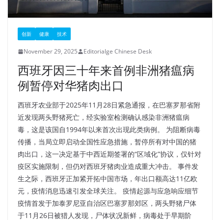
创新
健康
技术
November 29, 2025
Editorialge Chinese Desk
西班牙因三十年来首例非洲猪瘟病
例暂停对华猪肉出口
西班牙农业部于2025年11月28日紧急通报，在巴塞罗那省附
近发现两头野猪死亡，经实验室检测确认感染非洲猪瘟病
毒，这是该国自1994年以来首次出现此类病例。 为阻断病毒
传播，当局立即启动全国性应急措施，暂停所有对中国的猪
肉出口，这一决定基于中西近期签署的“区域化”协议，仅针对
疫区实施限制，但仍对西班牙猪肉业造成重大冲击。 事件发
生之际，西班牙正加紧开拓中国市场，年出口额高达11亿欧
元，疫情消息迅速引发全球关注。​ 疫情起源与应急响应细节
疫情首发于加泰罗尼亚自治区巴塞罗那郊区，两头野猪尸体
于11月26日被猎人发现，尸体状况新鲜，病毒处于早期阶