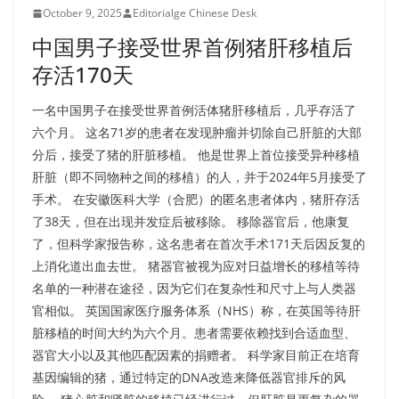
October 9, 2025
Editorialge Chinese Desk
中国男子接受世界首例猪肝移植后
存活170天
一名中国男子在接受世界首例活体猪肝移植后，几乎存活了
六个月。 这名71岁的患者在发现肿瘤并切除自己肝脏的大部
分后，接受了猪的肝脏移植。 他是世界上首位接受异种移植
肝脏（即不同物种之间的移植）的人，并于2024年5月接受了
手术。 在安徽医科大学（合肥）的匿名患者体内，猪肝存活
了38天，但在出现并发症后被移除。 移除器官后，他康复
了，但科学家报告称，这名患者在首次手术171天后因反复的
上消化道出血去世。 猪器官被视为应对日益增长的移植等待
名单的一种潜在途径，因为它们在复杂性和尺寸上与人类器
官相似。 英国国家医疗服务体系（NHS）称，在英国等待肝
脏移植的时间大约为六个月。患者需要依赖找到合适血型、
器官大小以及其他匹配因素的捐赠者。 科学家目前正在培育
基因编辑的猪，通过特定的DNA改造来降低器官排斥的风