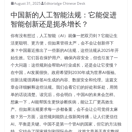
August 31, 2025
Editorialge Chinese Desk
中国新的人工智能法规：它能促进
智能创新还是扼杀增长？
你有没有想过，人工智能（AI）就像一把双刃剑？它能让生
活更聪明、更方便，但如果管得太严，会不会让创新停下
来？中国最近推出了一些新的AI法规，这些法规从2025年开
始生效。它们旨在保护用户、确保内容安全，但也引发了一
个大问题：这些规则会帮助AI行业成长，还是会让它变慢？
在中国，AI发展很快。政府希望到2030年成为世界AI领袖。
但新法规强调标签AI生成的内容、数据安全和伦理。这篇文
章会详细解释这些法规。我们会看它们的好处和坏处，用简
单的话说清楚。读完后，你会明白，中国AI的未来会怎样。
想象一下，AI能帮医生更快诊断疾病，能让工厂更高效生
产。但如果法规要求每一步都备案，会不会让公司觉得太麻
烦？另一方面，这些规则能防止假新闻传播，让人们更信任
AI。平衡是关键。中国不是第一个管AI的国家，但它的方法独
特。它结合了国家规划和国际合作。 这篇文章基于真实数据