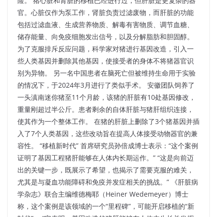
险。 猪心脏和肾脏的移植已经进行过，但肝脏是更复杂的器
官。心脏仅作为泵工作，肾脏负责过滤废物，而肝脏的功能
包括过滤血液、生成营养物质、解毒有害物质、调节血糖、
储存能量、向免疫细胞发出信号，以及分解脂肪和胆固醇。
为了克服排斥反应问题，科学家对猪进行基因改造，引入一
些人类基因并删除其他基因，使接受者的身体不将猪器官识
别为异物。 另一名中国患者在脑死亡但被维持生命用于实验
的情况下，于2024年3月进行了类似手术。 安徽团队饲养了
一头滇南迷你猪至11个月龄，该猪的肝脏有10处基因修改，
重量刚超过半公斤。患者剩余的自体肝脏与猪肝组织连接，
使其作为一个整体工作。 在猪的肝脏上删除了3个猪基因并插
入了7个人类基因，这些改动旨在提高人体接受动物器官的兼
容性。 “移植新时代” 首席研究员孙倍成博士表示：“这个案例
证明了基因工程猪肝能够在人体内长期运作。” “这是向前迈
出的关键一步，既展示了希望，也揭示了需要克服的难关，
尤其是与凝血功能障碍和免疫并发症相关的挑战。” 《肝脏病
学杂志》联合主编维德梅耶（Heiner Wedemeyer）博士
称，这个案例是该领域的一个“里程碑”，可能开启移植的“新