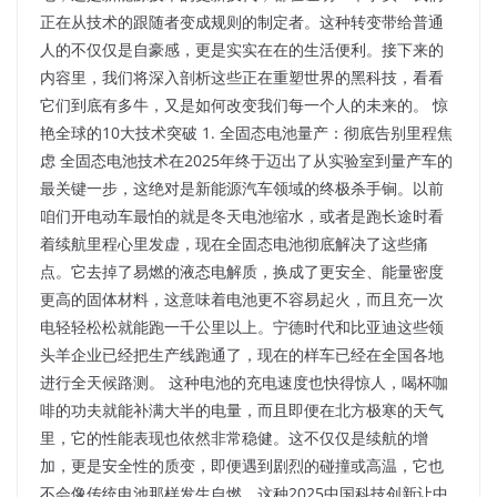
正在从技术的跟随者变成规则的制定者。这种转变带给普通
人的不仅仅是自豪感，更是实实在在的生活便利。接下来的
内容里，我们将深入剖析这些正在重塑世界的黑科技，看看
它们到底有多牛，又是如何改变我们每一个人的未来的。 惊
艳全球的10大技术突破 1. 全固态电池量产：彻底告别里程焦
虑 全固态电池技术在2025年终于迈出了从实验室到量产车的
最关键一步，这绝对是新能源汽车领域的终极杀手锏。以前
咱们开电动车最怕的就是冬天电池缩水，或者是跑长途时看
着续航里程心里发虚，现在全固态电池彻底解决了这些痛
点。它去掉了易燃的液态电解质，换成了更安全、能量密度
更高的固体材料，这意味着电池更不容易起火，而且充一次
电轻轻松松就能跑一千公里以上。宁德时代和比亚迪这些领
头羊企业已经把生产线跑通了，现在的样车已经在全国各地
进行全天候路测。 这种电池的充电速度也快得惊人，喝杯咖
啡的功夫就能补满大半的电量，而且即便在北方极寒的天气
里，它的性能表现也依然非常稳健。这不仅仅是续航的增
加，更是安全性的质变，即便遇到剧烈的碰撞或高温，它也
不会像传统电池那样发生自燃。这种2025中国科技创新让中