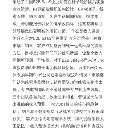
阐述了中国B2B SaaS企业如何在种子轮阶段后实施
营收运营。内容涵盖组织架构设计、CRM治理、线
索管理、销售预测、客户生命周期指标、技术集
成、跨职能报告以及关键绩效指标，这些都将帮助
领导层做出更明智的增长决策。 什么是收入运营，
为什么它对B2B SaaS至关重要 收入运营是一种将
市场、销售、客户成功整合到统一运营框架的管理
方法，目标是消除部门间的信息断层，让整个收入
周期可预测、可衡量。对于B2B SaaS公司来说，它
直接影响ARR增长速度和融资估值。 没有RevOps
体系的早期SaaS公司通常会出现这种情况：市场部
门认为线索质量很好，销售团队却说线索转化率太
低，客户成功团队则不清楚哪些客户有流失风险。
三个团队各自为战，数据互不相通，管理层无法做
出准确的收入预测。 RevOps解决的核心问题包
括： 销售漏斗数据断层（从线索到成交的全程追踪
缺失） 客户生命周期管理不系统（续约提醒依赖人
工记忆） 收入预测误差大（影响融资谈判和资源分