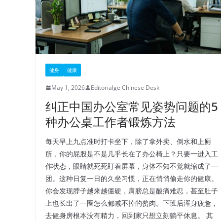
健身
健康
May 1, 2026
Editorialge Chinese Desk
纠正中国办公室常见姿势问题的5
种办公桌工作者锻炼方法
每天早上九点准时打卡坐下，除了拿外卖、倒水和上厕
所，你的屁股是不是几乎长在了办公椅上？只要一进入工
作状态，眼睛就死死盯着屏幕，身体不知不觉就缩成了一
团。这种日复一日的久坐习惯，正在悄悄偷走你的健康。
你会发现脖子越来越僵硬，肩膀总是酸痛难忍，甚至肚子
上也长出了一圈怎么都减不掉的赘肉。下班后浑身疲惫，
去健身房根本没有精力，回到家只想立刻躺平休息。 其