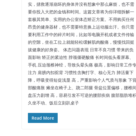
实，拯救逐渐崩坏的身体并没有想象中那么麻烦，也不需
要你投入大把的金钱和时间。这篇文章将为你详细拆解一
套极其简单、实用的办公室体态矫正方案。不用购买任何
昂贵的健身器材，也不需要特意换上运动服出汗。你只需
要利用工作中的碎片时间，比如等电脑开机或者文件传输
的空隙，坐在工位上就能轻松缓解肌肉酸痛，慢慢找回挺
拔健康的好身姿。 体态问题表现 日常不良习惯 带来的负
面影响 矫正的紧迫性 脖颈僵硬酸痛 长时间低头看屏幕、
手机 压迫颈椎神经，导致头晕头痛 极高，影响日常工作
注力 肩膀内扣驼背 习惯性含胸打字、核心无力 肺活量下
降，呼吸变得短促浅显 高，严重影响个人气质与形象 下
部酸痛胀 瘫坐在椅子上、跷二郎腿 骨盆位置偏移，腰椎
盘压力剧增 高，容易引发不可逆的腰部疾病 腹部脂肪堆
久坐不动、饭后立刻趴桌子
Read More