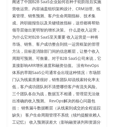
阐述了中国B2B SaaS企业如何在种子轮阶段后实施
营收运营。内容涵盖组织架构设计、CRM治理、线
索管理、销售预测、客户生命周期指标、技术集
成、跨职能报告以及关键绩效指标，这些都将帮助
领导层做出更明智的增长决策。 什么是收入运营，
为什么它对B2B SaaS至关重要 收入运营是一种将
市场、销售、客户成功整合到统一运营框架的管理
方法，目标是消除部门间的信息断层，让整个收入
周期可预测、可衡量。对于B2B SaaS公司来说，它
直接影响ARR增长速度和融资估值。 没有RevOps
体系的早期SaaS公司通常会出现这种情况：市场部
门认为线索质量很好，销售团队却说线索转化率太
低，客户成功团队则不清楚哪些客户有流失风险。
三个团队各自为战，数据互不相通，管理层无法做
出准确的收入预测。 RevOps解决的核心问题包
括： 销售漏斗数据断层（从线索到成交的全程追踪
缺失） 客户生命周期管理不系统（续约提醒依赖人
工记忆） 收入预测误差大（影响融资谈判和资源分