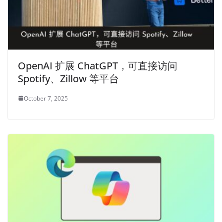
OpenAI 扩展 ChatGPT，可直接访问
Spotify、Zillow 等平台
October 7, 2025