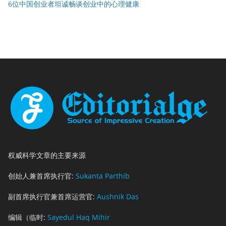
6位中国创业者坦诚畅谈创业中的心理健康
权威科学文章的主要来源
创始人兼首席执行官:
Sukanta Parthib
副首席执行官兼首席运营官:
Aushnik Das
编辑（临时:
Sayedul Haq Mihir