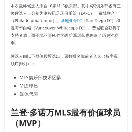
本次最终候选人来自16家MLS俱乐部。其中4家俱乐部各有三
位候选人，分别为洛杉矶足球俱乐部（LAFC）、费城联合
（Philadelphia Union）、
圣地亚哥FC
（San Diego FC）和
温哥华白帽（Vancouver Whitecaps FC）。费城联合获得了
支持者盾，而圣地亚哥FC作为新扩军球队也创造了历史性赛
季。
候选人由以下群体投票选出，票数排名靠前者入选（按字母
顺序排列）：
MLS俱乐部技术团队
MLS球员
媒体代表
兰登·多诺万MLS最有价值球员
（MVP）