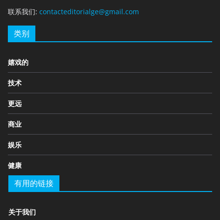
联系我们:
contacteditorialge@gmail.com
类别
嬉戏的
技术
更远
商业
娱乐
健康
有用的链接
关于我们