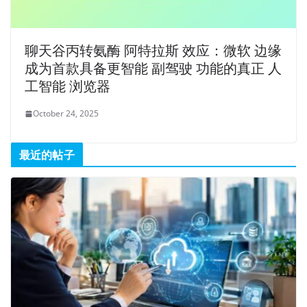
聊天谷丙转氨酶 阿特拉斯 效应：微软 边缘
成为首款具备更智能 副驾驶 功能的真正 人
工智能 浏览器
October 24, 2025
最近的帖子