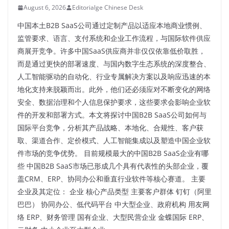
August 6, 2026
Editorialge Chinese Desk
中国本土B2B SaaS公司通过定制产品以适应本地商业惯例、
监管要求、语言、支付系统和企业工作流程，与国际软件供应
商展开竞争。许多中国SaaS供应商并非仅仅依靠低价取胜，
而是通过更快的部署速度、与国内数字生态系统的深度整合、
人工智能驱动的自动化、行业专属解决方案以及响应迅速的本
地化支持来脱颖而出。此外，他们还必须应对不断变化的网络
安全、数据治理和个人信息保护要求，这些要求会影响企业软
件的开发和部署方式。本文将探讨中国B2B SaaS公司如何与
国际平台竞争，分析其产品战略、本地化、合规性、客户获
取、渠道合作、定价模式、人工智能集成以及塑造中国企业软
件市场的竞争优势。 目前规模最大的中国B2B SaaS企业有哪
些 中国B2B SaaS市场已形成几个具有代表性的头部企业，覆
盖CRM、ERP、协同办公和垂直行业软件等核心赛道。 主要
企业及其定位： 企业 核心产品类型 主要客户群体 钉钉（阿里
巴巴） 协同办公、低代码平台 中大型企业、政府机构 用友网
络 ERP、财务管理 国有企业、大型民营企业 金蝶国际 ERP、