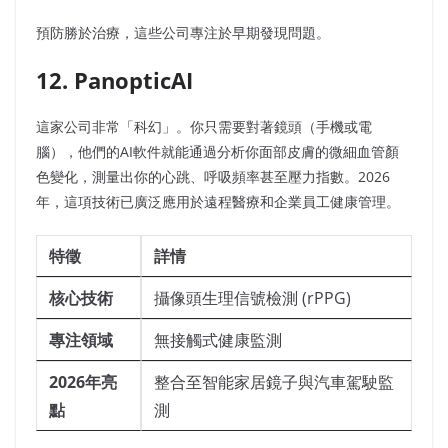
預防勝於治療，這些公司專注於早期發現問題。
12. PanopticAI
這家公司非常「科幻」。你只需要對著鏡頭（手機或電
腦），他們的AI軟件就能通過分析你面部皮膚的微細血管顏
色變化，測量出你的心跳、呼吸頻率甚至壓力指數。2026
年，這項技術已廣泛應用於遠程醫療和企業員工健康管理。
特徵
詳情
核心技術
攝像頭生理信號檢測 (rPPG)
專注領域
無接觸式健康監測
2026年亮
整合至智能家居鏡子與汽車駕駛監
點
測