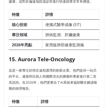
健康。這對於偏遠地區或診所進行快速篩查非常有價值。
特徵
詳情
核心技術
便攜式醫學成像 (EIT)
專注領域
肺病監測、肝臟健康
2026年亮點
家用版肺部健康監測儀
15. Aurora Tele-Oncology
這是一家專注於癌症遠程護理的創新企業。他們提供一站式
的平台，連接癌症病人與國際頂尖的腫瘤科專家進行第二意
見諮詢。在2026年，他們更整合了AI系統來協助醫生解讀複
雜的病理報告。
特徵
詳情