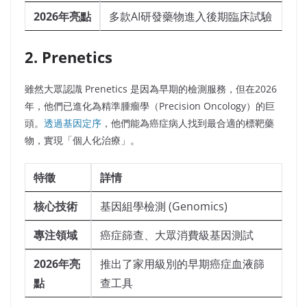
2026年亮點
多款AI研發藥物進入後期臨床試驗
2. Prenetics
雖然大眾認識 Prenetics 是因為早期的檢測服務，但在2026
年，他們已進化為精準腫瘤學（Precision Oncology）的巨
頭。
透過基因定序
，他們能為癌症病人找到最合適的標靶藥
物，實現「個人化治療」。
特徵
詳情
核心技術
基因組學檢測 (Genomics)
專注領域
癌症篩查、大眾消費級基因測試
2026年亮
推出了家用級別的早期癌症血液篩
點
查工具