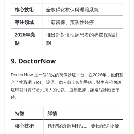
核心技術
全數碼化核保與理賠系統
專注領域
自願醫保、預防性醫療
2026年亮
推出針對慢性病患者的專屬保險計
點
劃
9. DoctorNow
DoctorNow 是一個領先的視像診症平台。在2026年，他們整
合了物聯網（IoT）設備。病人戴上智能手錶，醫生在視像診
症時就能實時看到病人的心跳、血壓數據，讓遠程診斷更準
確。
特徵
詳情
核心技術
遠程醫療應用程式、藥物配送物流