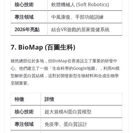
核心技術
軟體機械人 (Soft Robotics)
專注領域
中風康復、手部功能訓練
2026年亮點
結合VR遊戲的居家復健系統
7. BioMap (百圖生科)
雖然總部位於多地，但BioMap在香港設立了重要的研發中
心。他們建立了一個「生命科學的Google地圖」，利用AI模
型解析蛋白質結構，這對於開發新型生物材料和合成生物學
至關重要。
特徵
詳情
核心技術
超大規模AI蛋白質模型
專注領域
免疫學、蛋白質設計