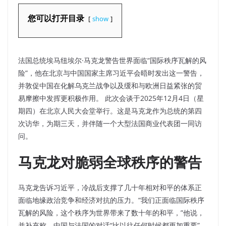
您可以打开目录
show
法国总统埃马纽埃尔·马克龙警告世界面临“国际秩序瓦解的风
险”，他在北京与中国国家主席习近平会晤时发出这一警告，
并敦促中国在化解乌克兰战争以及缓和与欧洲日益紧张的贸
易摩擦中发挥更积极作用。
此次会谈于2025年12月4日（星
期四）在北京人民大会堂举行。这是马克龙作为总统的第四
次访华，为期三天，并伴随一个大型法国商业代表团一同访
问。
马克龙对脆弱全球秩序的警告
马克龙告诉习近平，冷战后支撑了几十年相对和平的体系正
面临地缘政治竞争和经济对抗的压力。“我们正面临国际秩序
瓦解的风险，这个秩序为世界带来了数十年的和平，”他说，
并补充称，中国与法国的对话“比以往任何时候都更加重要”。