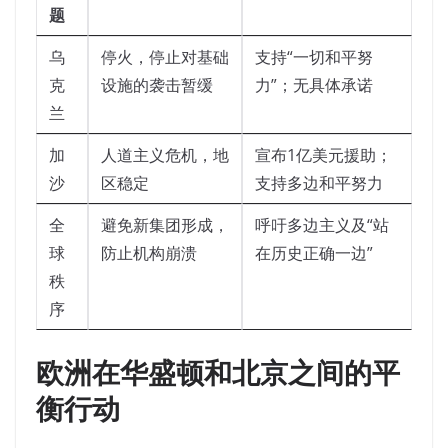
题
乌
停火，停止对基础
支持“一切和平努
克
设施的袭击暂缓
力”；无具体承诺
兰
加
人道主义危机，地
宣布1亿美元援助；
沙
区稳定
支持多边和平努力
全
避免新集团形成，
呼吁多边主义及“站
球
防止机构崩溃
在历史正确一边”
秩
序
欧洲在华盛顿和北京之间的平
衡行动