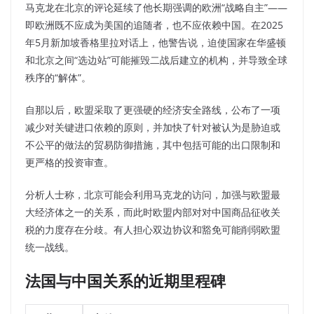
马克龙在北京的评论延续了他长期强调的欧洲“战略自主”——
即欧洲既不应成为美国的追随者，也不应依赖中国。
在2025
年5月新加坡香格里拉对话上，他警告说，迫使国家在华盛顿
和北京之间“选边站”可能摧毁二战后建立的机构，并导致全球
秩序的“解体”。
自那以后，欧盟采取了更强硬的经济安全路线，公布了一项
减少对关键进口依赖的原则，并加快了针对被认为是胁迫或
不公平的做法的贸易防御措施，其中包括可能的出口限制和
更严格的投资审查。
分析人士称，北京可能会利用马克龙的访问，加强与欧盟最
大经济体之一的关系，而此时欧盟内部对对中国商品征收关
税的力度存在分歧。有人担心双边协议和豁免可能削弱欧盟
统一战线。
法国与中国关系的近期里程碑