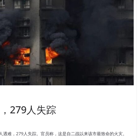
，279人失踪
人遇难，279人失踪。官员称，这是自二战以来该市最致命的火灾。