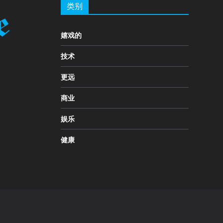
类别
嬉戏的
技术
更远
商业
娱乐
健康