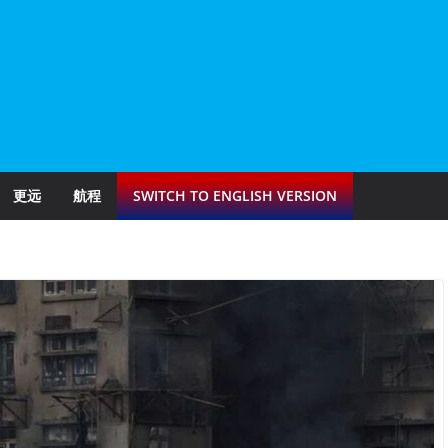
更远
航程
SWITCH TO ENGLISH VERSION