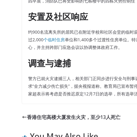
四早晨，消防队已将受影响的七栋楼中的四栋火势控制住
安置及社区响应
约900名流离失所的居民已在附近学校和社区会堂的临时
过2,000
个临时住房
单位和1,400多个过渡性住房单位。
心，并主持跨部门应急会议以协调整体政府工作。
调查与逮捕
警方已就火灾逮捕三人，相关部门正同步进行安全与刑事
求“全力减少伤亡损失”，据央视报道称。教育局已宣布暂
家超表示将考虑是否推迟原定12月7日的选举，所有选举
香港住宅高楼大厦发生火灾，至少13人死亡
You May Also Like