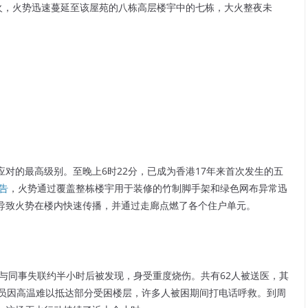
火，火势迅速蔓延至该屋苑的八栋高层楼宇中的七栋，大火整夜未
对的最高级别。至晚上6时22分，已成为香港17年来首次发生的五
告
，火势通过覆盖整栋楼宇用于装修的竹制脚手架和绿色网布异常迅
导致火势在楼内快速传播，并通过走廊点燃了各个住户单元。
他与同事失联约半小时后被发现，身受重度烧伤。共有62人被送医，其
防员因高温难以抵达部分受困楼层，许多人被困期间打电话呼救。到周