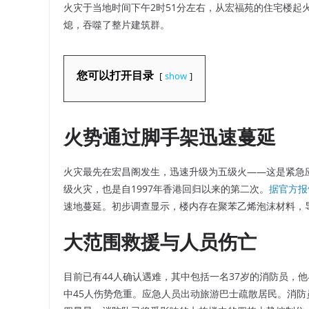
火灾于当地时间下午2时51分左右，从宏福苑的住宅楼起
熄，吞噬了整片建筑群。
您可以打开目录
show
火势通过脚手架迅速蔓延
火灾最先在宏昌阁发生，迅速升级为五级火——这是紧急应
级火灾，也是自1997年香港回归以来的第二次。
据官方报
速地蔓延。初步调查显示，楼内存在聚苯乙烯泡沫材料，
大范围救援与人员伤亡
目前已有44人确认遇难，其中包括一名37岁的消防员，
中45人伤势危重。应急人员出动旅游巴士疏散居民。消