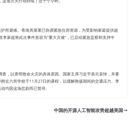
，这场灭火行动持续了近十个小时。
庇护所避难。香港房屋署已协调紧急住房资源，为受影响家庭提供超
特首李家超将此次事件形容为“重大灾难”，已启动紧急监察和支持中
调查，以查明致命火灾的具体原因。国家主席习近平表示哀悼，并要
停附近六所学校于11月27日的课程，以缓解救援期间的交通压力。李
活动均因这场悲剧而已暂停。
中国的开源人工智能攻势超越美国