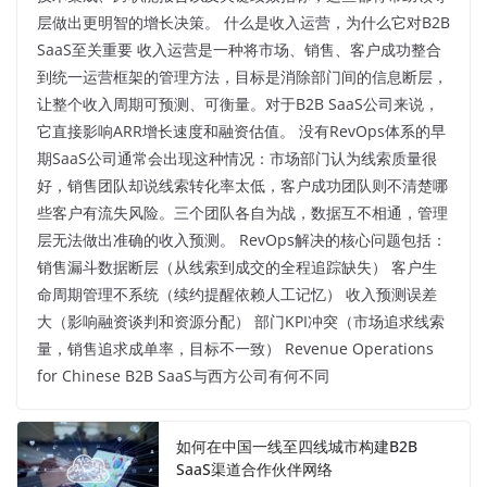
层做出更明智的增长决策。 什么是收入运营，为什么它对B2B
SaaS至关重要 收入运营是一种将市场、销售、客户成功整合
到统一运营框架的管理方法，目标是消除部门间的信息断层，
让整个收入周期可预测、可衡量。对于B2B SaaS公司来说，
它直接影响ARR增长速度和融资估值。 没有RevOps体系的早
期SaaS公司通常会出现这种情况：市场部门认为线索质量很
好，销售团队却说线索转化率太低，客户成功团队则不清楚哪
些客户有流失风险。三个团队各自为战，数据互不相通，管理
层无法做出准确的收入预测。 RevOps解决的核心问题包括：
销售漏斗数据断层（从线索到成交的全程追踪缺失） 客户生
命周期管理不系统（续约提醒依赖人工记忆） 收入预测误差
大（影响融资谈判和资源分配） 部门KPI冲突（市场追求线索
量，销售追求成单率，目标不一致） Revenue Operations
for Chinese B2B SaaS与西方公司有何不同
如何在中国一线至四线城市构建B2B
SaaS渠道合作伙伴网络