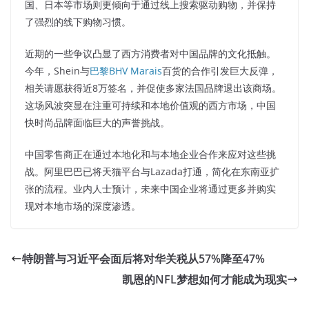
国、日本等市场则更倾向于通过线上搜索驱动购物，并保持
了强烈的线下购物习惯。
近期的一些争议凸显了西方消费者对中国品牌的文化抵触。
今年，Shein与
巴黎BHV Marais
百货的合作引发巨大反弹，
相关请愿获得近8万签名，并促使多家法国品牌退出该商场。
这场风波突显在注重可持续和本地价值观的西方市场，中国
快时尚品牌面临巨大的声誉挑战。
中国零售商正在通过本地化和与本地企业合作来应对这些挑
战。阿里巴巴已将天猫平台与Lazada打通，简化在东南亚扩
张的流程。业内人士预计，未来中国企业将通过更多并购实
现对本地市场的深度渗透。
特朗普与习近平会面后将对华关税从57%降至47%
凯恩的NFL梦想如何才能成为现实