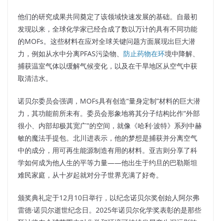
他们的研究成果共同奠定了该领域快速发展的基础。自最初
发现以来，全球化学家已经合成了数以万计的具有不同功能
的MOFs。这些材料在应对全球关键问题方面展现出巨大潜
力，例如从水中分离PFAS污染物、
防止药物在环
境中降解、
捕获温室气体以缓解气候变化，以及在干旱地区从空气中获
取清洁水。
诺贝尔委员会强调，MOFs具有创造“量身定制”材料的巨大潜
力，其功能前所未有。委员会形象地将其分子结构比作“外部
很小、内部却极其宽广”的空间，就像《哈利·波特》系列中赫
敏的魔法手提包。北川进表示，他的梦想是捕获并分离空气
中的成分，用可再生能源制造有用的材料。亚吉则分享了科
学如何成为他人生的平等力量——他出生于约旦的巴勒斯坦
难民家庭，从十岁起就对分子世界充满了好奇。
颁奖典礼定于12月10日举行，以纪念诺贝尔奖创始人阿尔弗
雷德·诺贝尔逝世纪念日。2025年诺贝尔化学奖表彰的是那些