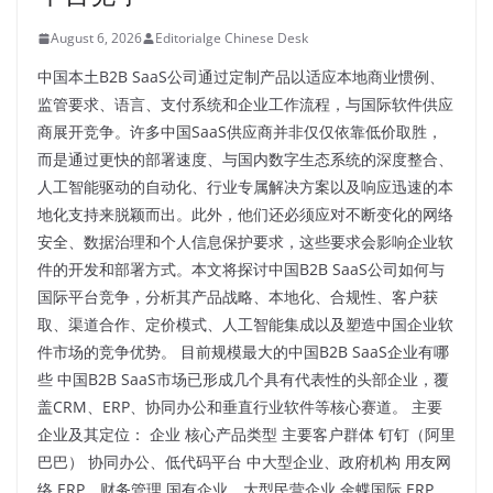
August 6, 2026
Editorialge Chinese Desk
中国本土B2B SaaS公司通过定制产品以适应本地商业惯例、
监管要求、语言、支付系统和企业工作流程，与国际软件供应
商展开竞争。许多中国SaaS供应商并非仅仅依靠低价取胜，
而是通过更快的部署速度、与国内数字生态系统的深度整合、
人工智能驱动的自动化、行业专属解决方案以及响应迅速的本
地化支持来脱颖而出。此外，他们还必须应对不断变化的网络
安全、数据治理和个人信息保护要求，这些要求会影响企业软
件的开发和部署方式。本文将探讨中国B2B SaaS公司如何与
国际平台竞争，分析其产品战略、本地化、合规性、客户获
取、渠道合作、定价模式、人工智能集成以及塑造中国企业软
件市场的竞争优势。 目前规模最大的中国B2B SaaS企业有哪
些 中国B2B SaaS市场已形成几个具有代表性的头部企业，覆
盖CRM、ERP、协同办公和垂直行业软件等核心赛道。 主要
企业及其定位： 企业 核心产品类型 主要客户群体 钉钉（阿里
巴巴） 协同办公、低代码平台 中大型企业、政府机构 用友网
络 ERP、财务管理 国有企业、大型民营企业 金蝶国际 ERP、