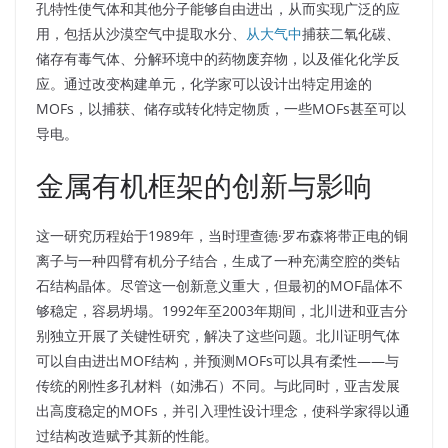
孔特性使气体和其他分子能够自由进出，从而实现广泛的应
用，包括从沙漠空气中提取水分、
从大气中
捕获二氧化碳、
储存有毒气体、分解环境中的药物废弃物，以及催化化学反
应。通过改变构建单元，化学家可以设计出特定用途的
MOFs，以捕获、储存或转化特定物质，一些MOFs甚至可以
导电。
金属有机框架的创新与影响
这一研究历程始于1989年，当时理查德·罗布森将带正电的铜
离子与一种四臂有机分子结合，生成了一种充满空腔的类钻
石结构晶体。尽管这一创新意义重大，但最初的MOF晶体不
够稳定，容易坍塌。1992年至2003年期间，北川进和亚吉分
别独立开展了关键性研究，解决了这些问题。北川证明气体
可以自由进出MOF结构，并预测MOFs可以具有柔性——与
传统的刚性多孔材料（如沸石）不同。与此同时，亚吉发展
出高度稳定的MOFs，并引入理性设计理念，使科学家得以通
过结构改造赋予其新的性能。