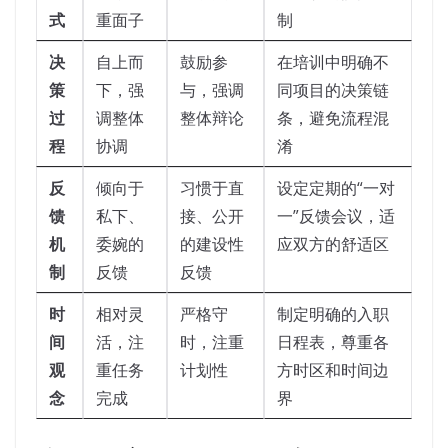
式
重面子
制
决
自上而
鼓励参
在培训中明确不
策
下，强
与，强调
同项目的决策链
过
调整体
整体辩论
条，避免流程混
程
协调
淆
反
倾向于
习惯于直
设定定期的“一对
馈
私下、
接、公开
一”反馈会议，适
机
委婉的
的建设性
应双方的舒适区
制
反馈
反馈
时
相对灵
严格守
制定明确的入职
间
活，注
时，注重
日程表，尊重各
观
重任务
计划性
方时区和时间边
念
完成
界