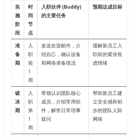
实
时
入职伙伴 (Buddy)
预期达成目标
施
间
的主要任务
阶
节
段
点
准
入
发送欢迎邮件，介
缓解新员工入
备
职
绍自己，确认设备
职前的紧张焦
期
前
和网络准备情况
虑情绪
1
周
破
入
带领认识团队核心
帮助新员工建
冰
职
成员，介绍常用软
立安全感和初
期
第
件，解答日常琐事
步的团队人际
1
疑问
网络
周