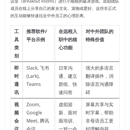
议室（Breakout Rooms）进行小规模的破冰游戏。鼓励团队
成员在线上分享自己的家乡文化、宠物或爱好。这些非正式
的互动能够快速拉近中外员工的心理距离。
工
推荐软件/
在远程入
对中外团队的
具
平台示例
职中的核
特殊价值
类
心功能
别
即
Slack, 飞书
日常沟
强大的多语言
时
(Lark),
通、建立
翻译插件，消
通
Teams
群组、快
除语言沟通障
讯
速问答
碍
视
Zoom,
虚拟迎
屏幕共享与实
频
Google
新、面对
时字幕，帮助
会
Meet, 腾讯
面培训、
非母语员工更
议
会议
一对一会
好理解内容