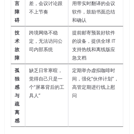
言
差，会议讨论跟
用带实时翻译的会议
障
不上节奏
软件，鼓励书面总结
碍
和确认
技
跨境网络不稳
提前邮寄预装好软件
术
定，无法访问公
的设备，提供全球 IT
故
司内部系统
支持热线和离线版应
障
急文档
孤
缺乏日常寒暄，
定期举办虚拟咖啡时
独
觉得自己只是一
间，强化“伙伴计划”，
感
个“屏幕背后的工
高管定期进行线上慰
与
具人”
问
疏
离
感