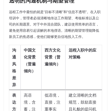
透明的沟通机制与期望管理
远程工作中最怕的就是“目标不清晰”和“信息不透明”。在入职
培训中，管理者必须清晰地传达工作期望、考核标准以及公
司的长期愿景。对于中外混合团队，建议使用简单的语言，
避免使用容易引起误解的本地俚语。清晰的期望管理能降低
新员工的焦虑感，使他们能够更自信地投入工作。
沟
中国文
西方文化
远程入职中的应
通
化背景
背景（普
对策略
风
（普遍
遍倾向）
格
倾向）
差
异
表
高语
低语境，
建立清晰的文档
达
境，含
直接，注
规范，鼓励直接
方
蓄，注
重事实
且礼貌的提问机