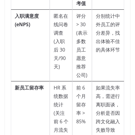
考值
入职满意度
匿名在
评分
分别统计中
(eNPS)
线问卷
> 30
外员工的评
调查
(表示
分差异，找
(入职
多数
出体验不佳
后 30
员工
的具体环节
天/90
愿意
天)
推荐
公司)
新员工留存率
HR 系
前 6
如果流失率
统数据
个月
高，需进行
统计
留存
离职面谈，
(关注
率 >
分析是否因
前 6 个
85%
跨文化融入
月流失
失败导致