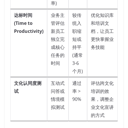
率)
达标时间
业务主
较传
优化知识库
(Time to
管评估
统入
和培训文
Productivity)
新员工
职缩
档，让员工
独立完
短或
更快掌握业
成核心
持平
务技能
任务的
(通常
时间
3-6
个月)
文化认同度测
互动式
通过
评估跨文化
试
问答或
率 >
培训的效
情境模
90%
果，调整企
拟测试
业文化宣讲
的方式