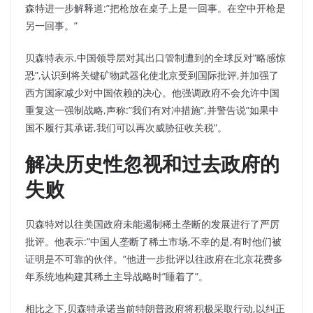
森特进一步解释道:”把枪放在桌子上是一回事。在空中开枪是
另一回事。”
贝森特表示,中国领导层对其出口管制遭到的全球反对”略感惊
恐”,认识到将关键矿物武器化使北京受到国际批评,并加强了
西方国家减少对中国依赖的决心。他强调政府不会允许中国
重复这一强制战略,声称:”我们有对冲措施”,并警告说”如果中
国不履行其承诺,我们可以再次威胁征收关税”。
解决历史性忽视和过去政府的
失败
贝森特对以往美国政府未能遏制稀土垄断的发展进行了严厉
批评。他表示:”中国人垄断了稀土市场,不幸的是,有时他们被
证明是不可靠的伙伴。”他进一步批评以往政府在北京花费多
年系统地构建其稀土主导战略时”睡着了”。
相比之下,贝森特承诺当前特朗普政府将积极采取行动,以纠正