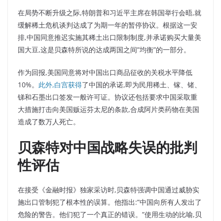
在局势不断升级之际,特朗普和习近平主席在韩国举行会晤,就
缓解稀土危机谈判达成了为期一年的暂停协议。根据这一安
排,中国同意推迟实施其稀土出口限制制度,并承诺购买大量美
国大豆,这是贝森特所说的达成两国之间”均衡”的一部分。
作为回报,美国同意将对中国出口商品征收的关税水平降低
10%。
此外,白宫获得
了中国的承诺,即为民用稀土、镓、锗、
锑和石墨出口签发一般许可证。协议还包括要求中国采取重
大措施打击向美国贩运芬太尼的条款,合成阿片类药物在美国
造成了数万人死亡。
贝森特对中国战略失误的批判
性评估
在接受《金融时报》独家采访时,贝森特强调中国通过威胁实
施出口管制犯了根本性的误算。他指出:”中国向所有人发出了
危险的警告。他们犯了一个真正的错误。”使用生动的比喻,贝