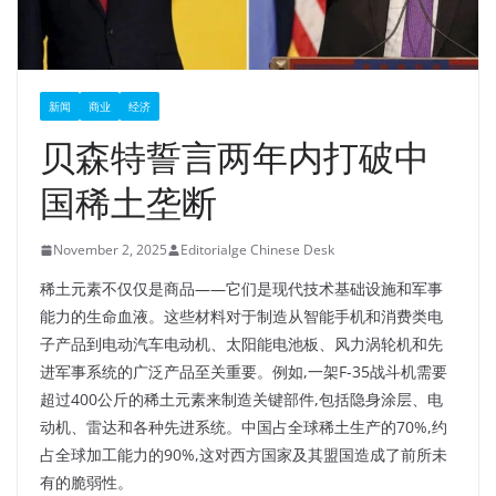
新闻
商业
经济
贝森特誓言两年内打破中
国稀土垄断
November 2, 2025
Editorialge Chinese Desk
稀土元素不仅仅是商品——它们是现代技术基础设施和军事
能力的生命血液。这些材料对于制造从智能手机和消费类电
子产品到电动汽车电动机、太阳能电池板、风力涡轮机和先
进军事系统的广泛产品至关重要。例如,一架F-35战斗机需要
超过400公斤的稀土元素来制造关键部件,包括隐身涂层、电
动机、雷达和各种先进系统。中国占全球稀土生产的70%,约
占全球加工能力的90%,这对西方国家及其盟国造成了前所未
有的脆弱性。