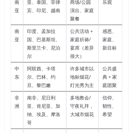
南
亚、泰国、菲律
商场/公园
乐观
亚
宾、印尼、越南
演出、家庭
聚餐
南
印度、孟加拉
公共活动 +
感恩、
亚
国、巴基斯坦、
家庭祈祷/
家庭、
斯里兰卡、尼泊
宴席（差异
新目标
尔
很大）
中
阿联酋、卡塔
许多城市以
公共盛
东
尔、巴林、约
地标烟花/
典 + 家
旦、黎巴嫩
灯光秀为主
庭团聚
非
南非、尼日利
多地教会/
信仰、
洲
亚、肯尼亚、加
守夜礼拜，
韧性、
纳、埃及、摩洛
大城市烟花
希望
哥