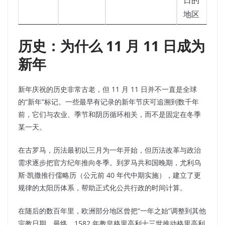
日的
地区
历史：为什么 11 月 11 日成为
新年
新年庆祝的历史非常古老，但 11 月 11 日并不一直是全球
的“新年”标记。一些最早有记录的新年节庆可追溯到数千年
前，它们与农业、季节和阴历循环相关，而不是固定在冬季
某一天。
在古罗马，历法最初以三月为一年开始，但历法改革与政治
需求逐步把官方纪年推向冬季。到罗马共和国晚期，尤利乌
斯·凯撒推行儒略历（公元前 40 年代中期实施），建立了更
规律的太阳历体系，帮助正式化公共行政的时间计算。
在随后的数百年里，欧洲部分地区曾把“一年之始”调整到其他
宗教日期。最终，1582 年教皇格里高利十三世推动格里高利