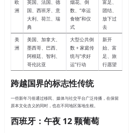
欧
英国、法国、德
烟花、倒
富足、
洲
国、西班牙、意
数、“幸运
团结、
大利、荷兰、瑞
食物”和仪
放下过
典
式
去
美
美国、加拿大、
大型公共倒
新开
洲
墨西哥、巴西、
数 + 家庭传
始、富
阿根廷、智利、
统与“求好
足、旅
哥伦比亚
运”行动
行愿望
跨越国界的标志性传统
一些新年习俗通过移民、媒体与社交平台广泛传播，在保留
原本文化含义的同时，也在不同地区落地生根。
西班牙：午夜 12 颗葡萄