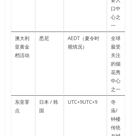
要人
口中
心之
一
澳大利
悉尼
AEDT（夏令时
全球
亚黄金
视情况）
最受
档活动
关注
的烟
花秀
中心
之一
东亚零
日本 / 韩
UTC+9UTC+9
寺
点
国
庙/
钟楼
传统