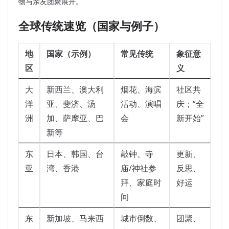
物与亲友团聚展开。
全球传统速览（国家与例子）
地
国家（示例）
常见传统
象征意
区
义
大
新西兰、澳大利
烟花、海滨
社区共
洋
亚、斐济、汤
活动、演唱
庆；“全
洲
加、萨摩亚、巴
会
新开始”
新等
东
日本、韩国、台
敲钟、寺
更新、
亚
湾、香港
庙/神社参
反思、
拜、家庭时
好运
间
东
新加坡、马来西
城市倒数、
团聚、