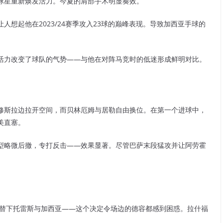
球星重新焕发活力。今夏的肩部手术明显奏效。
想起他在2023/24赛季攻入23球的巅峰表现。导致加西亚手球的
活力改变了球队的气势——与他在对阵马竞时的低迷形成鲜明对比。
修斯拉边拉开空间，而贝林厄姆与居勒自由换位。在第一个进球中，
美直塞。
型略微后撤，专打反击——效果显著。尽管巴萨末段猛攻并让阿劳霍
，替下托雷斯与加西亚——这个决定令场边的德容都感到困惑。拉什福