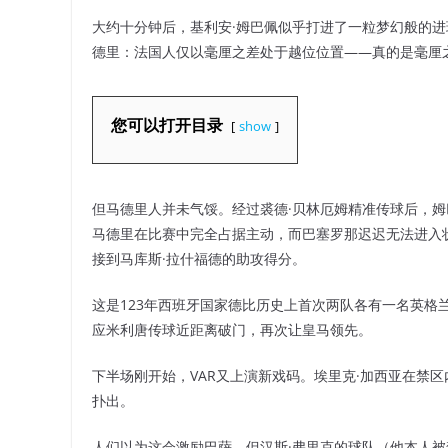
大约十分钟后，基利安·姆巴佩似乎打进了一粒梦幻般的进
德里：法国人仅以毫厘之差处于越位位置——真的是毫厘
您可以打开目录
show
但马德里人并未气馁。经过裘德·贝林厄姆精准传球后，
马德里在比赛中完全占据主动，而巴塞罗那迟迟无法进入
接到马库斯·拉什福德的助攻得分。
这是123年西班牙国家德比历史上首次两队各有一名英格
应米利唐传球近距离破门，再次让皇马领先。
下半场刚开始，VAR又上演新戏码。埃里克·加西亚在禁
扑出。
人们以为这会激励巴萨，但汉斯·弗里克的球队（他本人