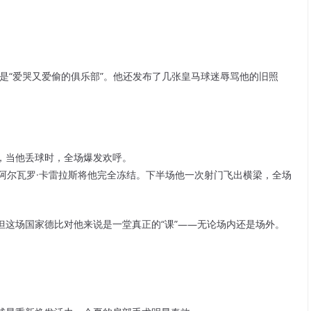
说皇马是“爱哭又爱偷的俱乐部”。他还发布了几张皇马球迷辱骂他的旧照
，当他丢球时，全场爆发欢呼。
阿尔瓦罗·卡雷拉斯将他完全冻结。下半场
他一次射门飞出横梁，全场
这场国家德比对他来说是一堂真正的“课”——无论场内还是场外。