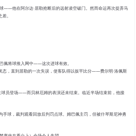
球——他在阿尔达·居勒抢断后的远射凌空破门。然而命运再次捉弄马
之差。
姆巴佩将球推入网中——这次进球有效。
状态，直到居勒的一次失误，使客队得以扳平比分——费尔明·洛佩斯
兰球员登场——而贝林厄姆的表演还未结束。临近半场结束前，他接
区内手球，裁判观看回放后判罚点球。姆巴佩主罚，但被什琴斯尼神勇
被禁赛坐在看台上）全场令人失望。