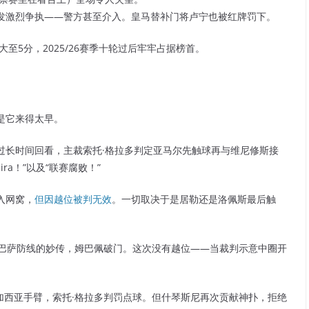
发激烈争执——警方甚至介入。皇马替补门将卢宁也被红牌罚下。
至5分，2025/26赛季十轮过后牢牢占据榜首。
是它来得太早。
过长时间回看，主裁索托·格拉多判定亚马尔先触球再与维尼修斯接
ira！”以及“联赛腐败！”
入网窝，
但因越位被判无效
。一切取决于是居勒还是洛佩斯最后触
透巴萨防线的妙传，姆巴佩破门。这次没有越位——当裁判示意中圈开
加西亚手臂，索托·格拉多判罚点球。但什琴斯尼再次贡献神扑，拒绝