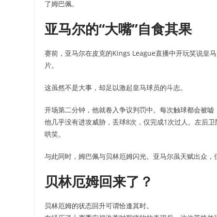
了姆巴佩。
亚马尔的“大嘴”自食其果
赛前，亚马尔在皮克的Kings League直播中开玩笑
片。
这虽然不是大事，却足以激起皇马球员的斗志。
开场第二分钟，他就卷入争议判罚中。每次触球都会被嘘
他几乎没有进攻威胁，丢球8次，仅完成1次过人。左后卫
哄笑。
与此同时，姆巴佩与贝林厄姆闪光。亚马尔虽天赋出众，但
贝林厄姆回来了？
贝林厄姆的状态回升可谓恰逢其时。