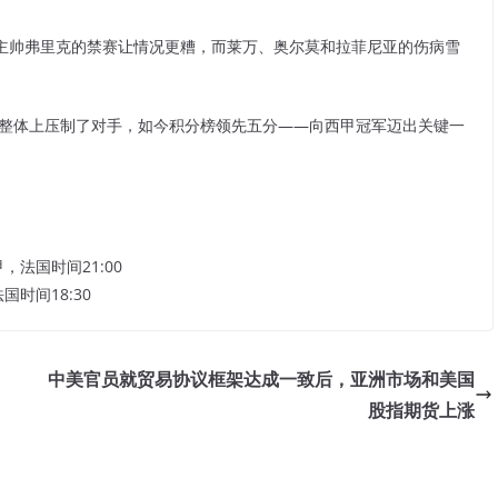
主帅弗里克的禁赛让情况更糟，而莱万、奥尔莫和拉菲尼亚的伤病雪
在整体上压制了对手，如今积分榜领先五分——向西甲冠军迈出关键一
法国时间21:00
时间18:30
中美官员就贸易协议框架达成一致后，亚洲市场和美国
股指期货上涨