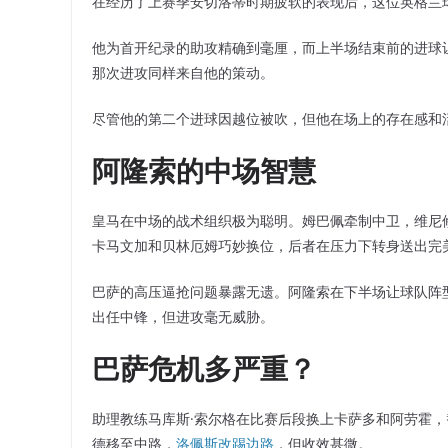
在经历了上赛季安切洛蒂时期疲软的表现后，这位英格兰
他为首开纪录的助攻精确到毫厘，而上半场结束前的进球让人
那次进攻同样来自他的策动。
尽管他的第二个进球因越位被吹，但他在场上的存在感和
阿隆索的中场智慧
皇马在中场的战术组织极为聪明。姆巴佩牵制中卫，维尼
卡马文加和贝林厄姆巧妙换位，后者在压力下转身送出完
巴萨的高压逼抢问题暴露无遗。阿隆索在下半场让球队阵
出任中锋，但进攻毫无威胁。
巴萨危机多严重？
助理教练马库斯·索尔格在比赛后段换上卡萨多和阿劳霍
德移至中路，
洛佩斯改踢边路
，但收效甚微。