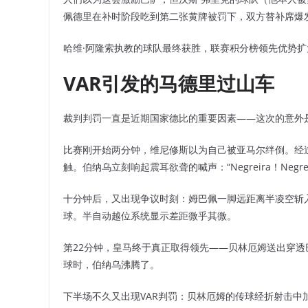
佩德里在补时阶段吃到第二张黄牌被罚下，双方替补席爆
哈维·阿隆索执教的球队最终获胜，联赛积分榜领先优势扩大
VAR引发的马德里过山车
裁判判罚一直是近期国家德比的重要因素——这次的意外
比赛刚开始两分钟，维尼修斯以为自己被亚马尔绊倒。经
触。伯纳乌立刻响起震耳欲聋的喊声：“Negreira！Negre
十分钟后，又出现争议时刻：姆巴佩一脚远距离半凌空斩
球。半自动越位系统显示差距微乎其微。
第22分钟，皇马终于真正取得领先——贝林厄姆送出穿
球时，伯纳乌沸腾了。
下半场不久又出现VAR判罚：贝林厄姆的传球经折射击中