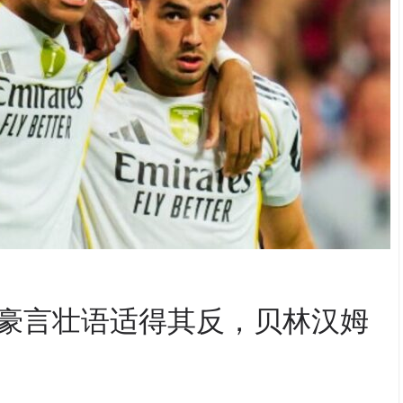
尔的豪言壮语适得其反，贝林汉姆