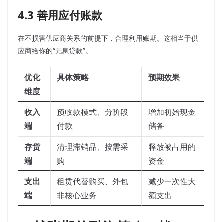
4.3 善用应付账款
在不损害供应商关系的前提下，合理利用账期。这相当于供
应商给你的“无息贷款”。
优化
具体策略
预期效果
维度
收入
预收款模式、分阶段
增加初始现金
端
付款
储备
存货
清理滞销品、按需采
释放被占用的
端
购
资金
支出
租赁代替购买、外包
减少一次性大
端
非核心业务
额支出