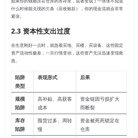
如果你的钱都压在仓库的库存里，或者变成了一张张不知道
什么时候能兑现的欠条（应收账款），你的现金流就会非常
紧张。
2.3 资本性支出过度
在生意刚好一点时，就急着买地、买楼、买设备。这些固定
资产流动性极差，一旦行情变动，这些资产无法迅速变现救
急。
陷阱
表现形式
后果
类型
规模
高补贴、高获客
资金链因亏损扩大
陷阱
成本
而断裂
库存
囤货过多、周转
资金被死死锁定在
陷阱
慢
仓库