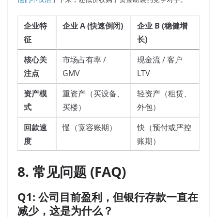
企业特
企业 A (快速倒闭)
企业 B (稳健增
征
长)
核心关
市场占有率 /
现金流 / 客户
注点
GMV
LTV
资产模
重资产（买设备、
轻资产（租赁、
式
买楼）
外包）
回款速
慢（宽容账期）
快（预付或严控
度
账期）
8. 常见问题 (FAQ)
Q1: 公司目前盈利，但银行存款一直在
减少，这是为什么？