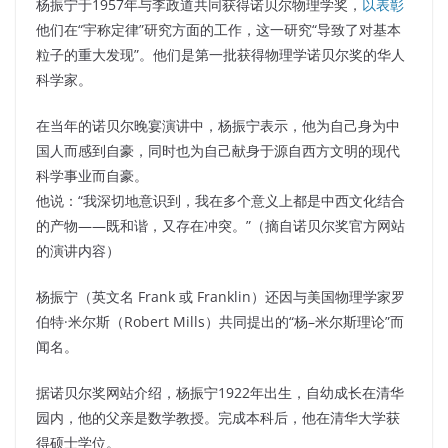
杨振宁于1957年与李政道共同获得诺贝尔物理学奖，
以表彰
他们在“宇称定律”研究方面的工作，这一研究“导致了对基本
粒子的重大发现”。他们是第一批获得物理学诺贝尔奖的华人
科学家。
在当年的诺贝尔晚宴演讲中，杨振宁表示，他为自己身为中
国人而感到自豪，同时也为自己献身于源自西方文明的现代
科学事业而自豪。
他说：“我深切地意识到，我在多个意义上都是中西文化结合
的产物——既和谐，又存在冲突。”（摘自诺贝尔奖官方网站
的演讲内容）
杨振宁（英文名 Frank 或 Franklin）还因与美国物理学家罗
伯特·米尔斯（Robert Mills）共同提出的“杨–米尔斯理论”而
闻名。
据诺贝尔奖网站介绍，杨振宁1922年出生，自幼成长在清华
园内，他的父亲是数学教授。完成本科后，他在清华大学获
得硕士学位。