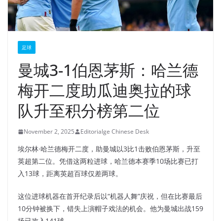
足球
曼城3-1伯恩茅斯：哈兰德
梅开二度助瓜迪奥拉的球
队升至积分榜第二位
November 2, 2025
Editorialge Chinese Desk
埃尔林·哈兰德梅开二度，助曼城以3比1击败伯恩茅斯，升至
英超第二位。凭借这两粒进球，哈兰德本赛季10场比赛已打
入13球，距离英超百球仅差两球。
这位进球机器在首开纪录后以“机器人舞”庆祝，但在比赛最后
10分钟被换下，错失上演帽子戏法的机会。他为曼城出战159
场已攻入141球。