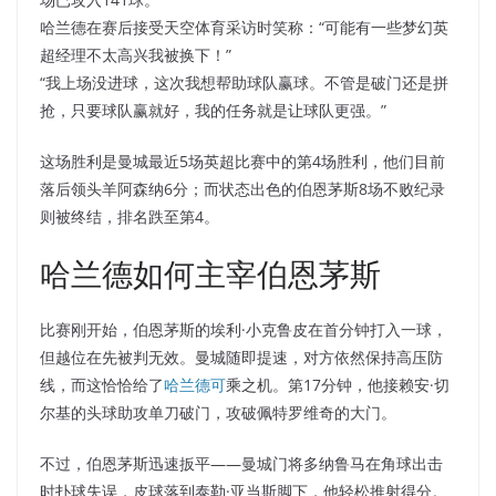
哈兰德在赛后接受天空体育采访时笑称：“可能有一些梦幻英
超经理不太高兴我被换下！”
“我上场没进球，这次我想帮助球队赢球。不管是破门还是拼
抢，只要球队赢就好，我的任务就是让球队更强。”
这场胜利是曼城最近5场英超比赛中的第4场胜利，他们目前
落后领头羊阿森纳6分；而状态出色的伯恩茅斯8场不败纪录
则被终结，排名跌至第4。
哈兰德如何主宰伯恩茅斯
比赛刚开始，伯恩茅斯的埃利·小克鲁皮在首分钟打入一球，
但越位在先被判无效。曼城随即提速，对方依然保持高压防
线，而这恰恰给了
哈兰德可
乘之机。第17分钟，他接赖安·切
尔基的头球助攻单刀破门，攻破佩特罗维奇的大门。
不过，伯恩茅斯迅速扳平——曼城门将多纳鲁马在角球出击
时扑球失误，皮球落到泰勒·亚当斯脚下，他轻松推射得分。