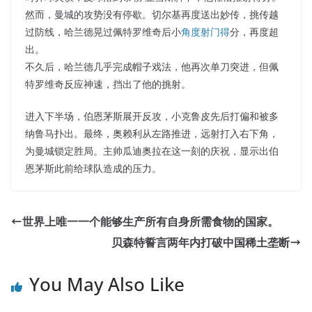
然而，曼城的攻势没有停歇。切尔基再度送出妙传，挑传越
过防线，哈兰德晃过佩特罗维奇后小
角度射门得
分，再度超
出。
不久后，哈兰德几乎完成帽子戏法，他再次单刀突进，但佩
特罗维奇反应神速，挡出了他的挑射。
进入下半场，伯恩茅斯展开反攻，小克鲁皮先后打偏和被多
纳鲁马扑出。最终，奥赖利从左路推进，远射打入右下角，
为曼城锁定胜局。主帅瓜迪奥拉在这一刻的庆祝，显示出伯
恩茅斯此前给球队造成的压力。
世界上唯一一个能够生产所有自身所需食物的国家。
贝森特誓言两年内打破中国稀土垄断
You May Also Like