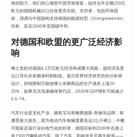
体的阻力，他们担心激怒中国导致报复，如对去年总额250亿
欧元的德国机械出口征收更高关税。支持者，包括环保团
体，强调与中国脱钩支持德国的能源转型（Energiewende）
目标，旨在2045年实现碳中和。
对德国和欧盟的更广泛经济影
响
稀土危机对德国4.2万亿欧元经济构成重大风险，该经济高度
出口导向并依赖准时制制造。基尔世界经济研究所的分析师
估计，持续限制可能使稀土依赖商品的生产成本上涨20-
35%，如果无法迅速确保替代品，2026年GDP增长可能减少
0.5-1%。
汽车行业是支柱产业，拥有宝马和梅赛德斯-奔驰等品牌，将
遭受最大损失，因为电动汽车每辆需要高达2公斤稀土；中断
可能延迟该行业向电气化的转变，德国目标到2030年在路上
有1500万辆电动汽车。除了汽车，影响波及可再生能源——