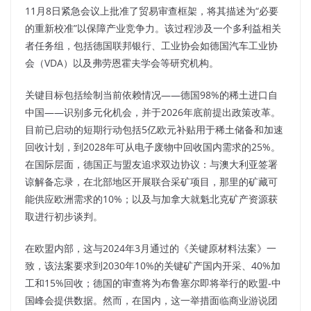
11月8日紧急会议上批准了贸易审查框架，将其描述为“必要
的重新校准”以保障产业竞争力。该过程涉及一个多利益相关
者任务组，包括德国联邦银行、工业协会如德国汽车工业协
会（VDA）以及弗劳恩霍夫学会等研究机构。
关键目标包括绘制当前依赖情况——德国98%的稀土进口自
中国——识别多元化机会，并于2026年底前提出政策改革。
目前已启动的短期行动包括5亿欧元补贴用于稀土储备和加速
回收计划，到2028年可从电子废物中回收国内需求的25%。
在国际层面，德国正与盟友追求双边协议：与澳大利亚签署
谅解备忘录，在北部地区开展联合采矿项目，那里的矿藏可
能供应欧洲需求的10%；以及与加拿大就魁北克矿产资源获
取进行初步谈判。
在欧盟内部，这与2024年3月通过的《关键原材料法案》一
致，该法案要求到2030年10%的关键矿产国内开采、40%加
工和15%回收；德国的审查将为布鲁塞尔即将举行的欧盟-中
国峰会提供数据。然而，在国内，这一举措面临商业游说团