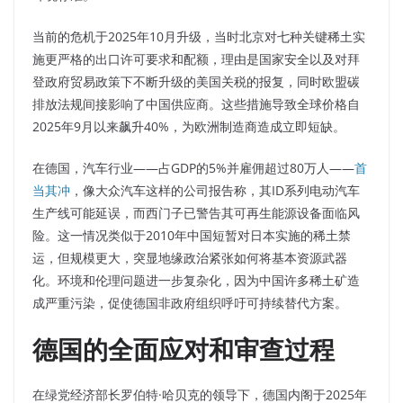
当前的危机于2025年10月升级，当时北京对七种关键稀土实
施更严格的出口许可要求和配额，理由是国家安全以及对拜
登政府贸易政策下不断升级的美国关税的报复，同时欧盟碳
排放法规间接影响了中国供应商。这些措施导致全球价格自
2025年9月以来飙升40%，为欧洲制造商造成立即短缺。
在德国，汽车行业——占GDP的5%并雇佣超过80万人——
首
当其冲
，像大众汽车这样的公司报告称，其ID系列电动汽车
生产线可能延误，而西门子已警告其可再生能源设备面临风
险。这一情况类似于2010年中国短暂对日本实施的稀土禁
运，但规模更大，突显地缘政治紧张如何将基本资源武器
化。环境和伦理问题进一步复杂化，因为中国许多稀土矿造
成严重污染，促使德国非政府组织呼吁可持续替代方案。
德国的全面应对和审查过程
在绿党经济部长罗伯特·哈贝克的领导下，德国内阁于2025年