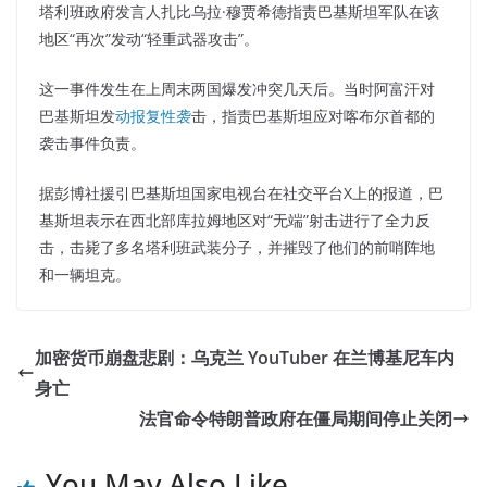
塔利班政府发言人扎比乌拉·穆贾希德指责巴基斯坦军队在该
地区“再次”发动“轻重武器攻击”。
这一事件发生在上周末两国爆发冲突几天后。当时阿富汗对
巴基斯坦发
动报复性袭
击，指责巴基斯坦应对喀布尔首都的
袭击事件负责。
据彭博社援引巴基斯坦国家电视台在社交平台X上的报道，巴
基斯坦表示在西北部库拉姆地区对“无端”射击进行了全力反
击，击毙了多名塔利班武装分子，并摧毁了他们的前哨阵地
和一辆坦克。
加密货币崩盘悲剧：乌克兰 YouTuber 在兰博基尼车内
身亡
法官命令特朗普政府在僵局期间停止关闭
You May Also Like