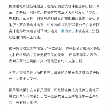
据路透社和法新社报道，在最初的边境战斗报道传出数小时
后，巴基斯坦对阿富汗首都喀布尔及坎大哈省发动了空袭。
巴基斯坦军方称，阿富汗塔利班在西南部和西北部主要边境
哨所的两次袭击被击退，约有20名塔利班武装分子在靠近阿
富汗南部坎大哈省斯平博尔达克一
带的攻
击中被击毙，法新
社援引消息人士报道。
该报告援引军方声明称：“不幸的是，袭击是通过该地区分散
的村庄组织的，完全无视平民的安全。”巴基斯坦军方表示，
夜间在西北边境的冲突中可能还有约30人被击毙。
阿富汗官员告诉该新闻机构，最新的边境暴力造成15名平民
死亡，数十人受伤。
据路透社援引安全官员报道，巴基斯坦奥拉克扎伊边境地区
爆发的军队与武装分子战斗造成六名巴基斯坦准军事士兵死
亡，另有数人受伤。