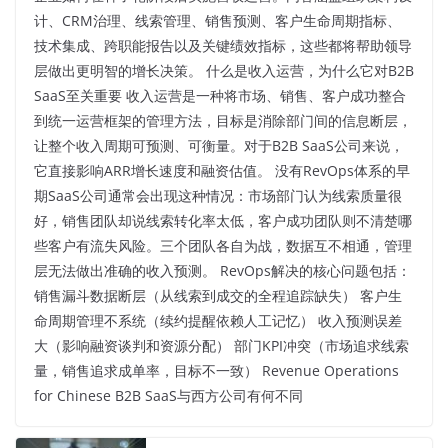
计、CRM治理、线索管理、销售预测、客户生命周期指标、
技术集成、跨职能报告以及关键绩效指标，这些都将帮助领导
层做出更明智的增长决策。 什么是收入运营，为什么它对B2B
SaaS至关重要 收入运营是一种将市场、销售、客户成功整合
到统一运营框架的管理方法，目标是消除部门间的信息断层，
让整个收入周期可预测、可衡量。对于B2B SaaS公司来说，
它直接影响ARR增长速度和融资估值。 没有RevOps体系的早
期SaaS公司通常会出现这种情况：市场部门认为线索质量很
好，销售团队却说线索转化率太低，客户成功团队则不清楚哪
些客户有流失风险。三个团队各自为战，数据互不相通，管理
层无法做出准确的收入预测。 RevOps解决的核心问题包括：
销售漏斗数据断层（从线索到成交的全程追踪缺失） 客户生
命周期管理不系统（续约提醒依赖人工记忆） 收入预测误差
大（影响融资谈判和资源分配） 部门KPI冲突（市场追求线索
量，销售追求成单率，目标不一致） Revenue Operations
for Chinese B2B SaaS与西方公司有何不同