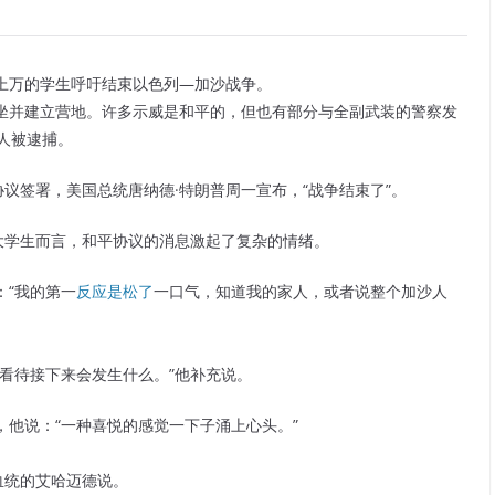
上万的学生呼吁结束以色列—加沙战争。
坐并建立营地。许多示威是和平的，但也有部分与全副武装的警察发
 人被逮捕。
议签署，美国总统唐纳德·特朗普周一宣布，“战争结束了”。
和平的大学生而言，和平协议的消息激起了复杂的情绪。
：“我的第一
反应是松了
一口气，知道我的家人，或者说整个加沙人
看待接下来会发生什么。”他补充说。
他说：“一种喜悦的感觉一下子涌上心头。”
血统的艾哈迈德说。