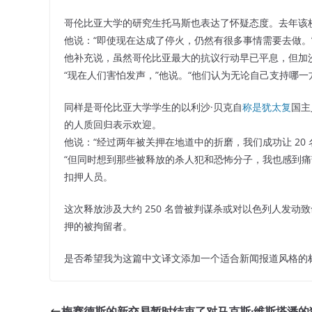
哥伦比亚大学的研究生托马斯也表达了怀疑态度。去年该
他说：“即使现在达成了停火，仍然有很多事情需要去做。
他补充说，虽然哥伦比亚最大的抗议行动早已平息，但加
“现在人们害怕发声，”他说。“他们认为无论自己支持哪
同样是哥伦比亚大学学生的以利沙·贝克自
称是犹太复
国主
的人质回归表示欢迎。
他说：“经过两年被关押在地道中的折磨，我们成功让 20
“但同时想到那些被释放的杀人犯和恐怖分子，我也感到痛
扣押人员。
这次释放涉及大约 250 名曾被判谋杀或对以色列人发动致
押的被拘留者。
是否希望我为这篇中文译文添加一个适合新闻报道风格的
梅赛德斯的新交易暂时结束了对马克斯·维斯塔潘的