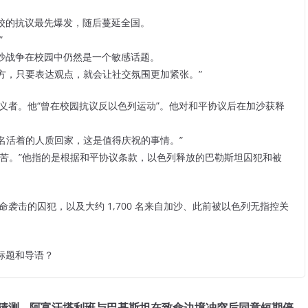
校的抗议最先爆发，随后蔓延全国。
”
沙战争在校园中仍然是一个敏感话题。
一方，只要表达观点，就会让社交氛围更加紧张。”
义者。他“曾在校园抗议反以色列运动”。他对和平协议后在加沙获释
 名活着的人质回家，这是值得庆祝的事情。”
苦。”他指的是根据和平协议条款，以色列释放的巴勒斯坦囚犯和被
命袭击的囚犯，以及大约 1,700 名来自加沙、此前被以色列无指控关
标题和导语？
猜测
阿富汗塔利班与巴基斯坦在致命边境冲突后同意短期停