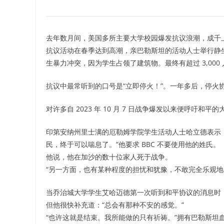
去年数月间，美国多所主要大学校园爆发抗议浪潮，成千
抗议活动在春季达到高潮，亲巴勒斯坦的活动人士举行静
生暴力冲突，因为学生占领了建筑物。最终有超过 3,000
抗议中最常听到的口号是“立即停火！”。一年多后，停火协
对许多自 2023 年 10 月 7 日战争爆发以来便呼吁
印第安纳州里士满的厄勒姆学院学生活动人士哈立德表示
民，终于可以喘息了。”他要求 BBC 不要使用他的姓氏。
他说，他在加沙的数十位家人死于战争。
“另一方面，也有某种程度的担忧和犹豫，不敢完全乐观地
当乔治城大学学生艾哈迈德第一次听到和平协议的消息时，
但他很快补充道：“总会有那种不安的感觉。”
“也许这就是结束。我所能做的只有祈祷。”拥有巴勒斯坦