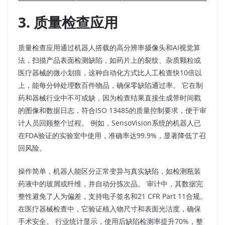
3. 质量检查应用
质量检查应用通过机器人搭载的高分辨率摄像头和AI视觉算
法，扫描产品表面检测缺陷，如药片上的裂纹、杂质颗粒或
医疗器械的微小划痕，这种自动化方式比人工检查快10倍以
上，能每分钟处理数百件物品，确保零缺陷通过率。 它在制
药和器械行业中不可或缺，因为检查结果直接生成带时间戳
的图像和数据日志，符合ISO 13485的质量控制要求，便于审
计人员回顾整个过程。 例如，SensoVision系统的机器人已
在FDA验证的实验室中使用，准确率达99.9%，显著降低了召
回风险。​
操作简单，机器人能区分正常变异与真实缺陷，如检测瓶装
药液中的玻屑或纤维，并自动分拣次品。 审计中，其数据完
整性避免了人为偏差，支持电子签名和21 CFR Part 11合规。
在医疗器械检查中，它验证植入物尺寸和表面光洁度，确保
手术安全。 行业统计显示，使用后缺陷检测率提升70%，整