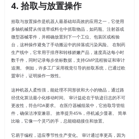
4. 拾取与放置操作
拾取与放置操作是机器人最基础却高效的应用之一，它使用
多轴机械臂从传送带或料仓中抓取物品，如药瓶、注射器或
微型器械零件，并精确放置到下一个工位、包装区或检验
台，这种操作避免了手动搬运中的掉落或污染风险。 在制药
生产线中，它常用于排序和转移娇嫩产品，速度高达每小时
数千件，同时记录每步坐标数据，支持GMP流程验证和审计
追溯。 例如，许多工厂采用视觉引导的拾取系统，已通过欧
盟审计，证明操作一致性。​
这种机器人柔性强，能处理不同形状和大小的物品，通过路
径优化算法最小化移动时间。 审计益处在于轨迹日志的不可
更改性，符合FDA要求。 在医疗器械组装中，它拾取导管组
件，确保洁净室兼容。 效率提升45%，停机减少显著。 简单
比喻，它像一个灵巧的手，总能稳稳接住和放置。​
它易于编程，适应季节性生产变化。 审计通过率更高，因为