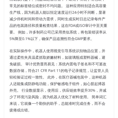
常见的标签错位或密封不均问题。 这种应用特别适合高容量
生产线，因为机器人能以恒定速度运行24小时不间断，显著
减少停机时间和劳动力需求，同时生成实时日志记录每件产
品的包装路径和质量检查结果，这在FDA或ISO审计中至关重
要。 例如，许多制药公司已采用类似系统，将包装错误率从
5%降至0.1%以下，确保产品追溯性符合GMP要求。​
在实际操作中，机器人使用视觉引导系统识别物品位置，并
通过柔性夹具温柔抓取娇嫩材料，如玻璃瓶或塑料器械，避
免破损。 审计优势显而易见：系统内置电子签名和不可篡改
数据存储，符合21 CFR Part 11的电子记录规范，让监管人员
轻松验证过程一致性。 此外，在医疗器械包装中，这种机器
人还能集成防静电功能，保护敏感电子组件，如心脏起搏器
外壳。 行业数据显示，使用后，供应链效率提升30%，并减
少了环境污染风险，因为机器人优化了材料使用。 简单词汇
来说，它就像一个勤快的助手，总能准时完成任务，而不会
疲倦或出错。​