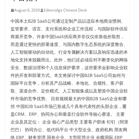
August 6, 2026
Editorialge Chinese Desk
中国本土B2B SaaS公司通过定制产品以适应本地商业惯例、
监管要求、语言、支付系统和企业工作流程，与国际软件供应
商展开竞争。许多中国SaaS供应商并非仅仅依靠低价取胜，
而是通过更快的部署速度、与国内数字生态系统的深度整合、
人工智能驱动的自动化、行业专属解决方案以及响应迅速的本
地化支持来脱颖而出。此外，他们还必须应对不断变化的网络
安全、数据治理和个人信息保护要求，这些要求会影响企业软
件的开发和部署方式。本文将探讨中国B2B SaaS公司如何与
国际平台竞争，分析其产品战略、本地化、合规性、客户获
取、渠道合作、定价模式、人工智能集成以及塑造中国企业软
件市场的竞争优势。 目前规模最大的中国B2B SaaS企业有哪
些 中国B2B SaaS市场已形成几个具有代表性的头部企业，覆
盖CRM、ERP、协同办公和垂直行业软件等核心赛道。 主要
企业及其定位： 企业 核心产品类型 主要客户群体 钉钉（阿里
巴巴） 协同办公、低代码平台 中大型企业、政府机构 用友网
络 ERP、财务管理 国有企业、大型民营企业 金蝶国际 ERP、