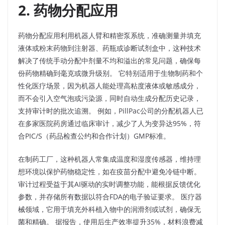
2. 药物分配应用
药物分配应用利用机器人臂和精密泵系统，准确测量并填充
液体或粉末药物到注射器、药瓶或诊断试剂盒中，这种技术
解决了传统手动分配中剂量不均和溢出的常见问题，确保每
份药物精确到毫克或微升级别。 它特别适用于生物制药和个
性化医疗场景，因为机器人能处理高粘度液体或敏感成分，
而不会引入空气泡或污染源，同时自动生成分配历史记录，
支持审计时的批次追溯。 例如，PillPac公司的分配机器人已
在多家医院药房通过临床审计，减少了人为变异达95%，符
合PIC/S（药品检查公约和合作计划）GMP标准。​
在制药工厂，这种机器人常集成温度和湿度传感器，维持理
想环境以保护药物稳定性，如在疫苗分配中避免冷链中断。
审计过程受益于其AI驱动的实时调整功能，能根据反馈优化
参数，并存储所有数据以符合FDA的电子验证要求。 医疗器
械领域，它用于填充外科植入物中的润滑剂或试剂，确保无
菌和精确。 据报告，使用后生产效率提升35%，材料浪费减