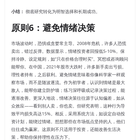
小结：
彻底研究转化为明智选择和长期成功。
原则6：避免情绪决策
市场波动时，恐惧或贪婪常主导。2008年危机，许多人恐慌
卖出，错过反弹。数据显示，情绪投资者回报低5-10%。保
持冷静。设定规则，如“只在价格合理时买”。冥想或咨询顾问
能帮你。在中国，2021年股市大跌时，许多新手卖出亏损。
理性者持有，之后获利。避免情绪意味着你像科学家一样观
察市场，而不是随波逐流。作为初学者，认识到情绪是最大
敌人，能帮你建立防护墙；练习深呼吸或记录决策过程，能
逐渐改善。更深入地说，情绪决策往往源于认知偏差，如从
众效应——看到别人卖，你也卖。但研究表明，这种行为导
致平均损失高达15%。相反，采用系统方法，如设定自动投
资计划，能绕过情绪。想想那些在市场低点坚持的人，他们
往往成为赢家。这原则不只适用于投资，还能改善生活决
策，帮助你保持理性在压力下。