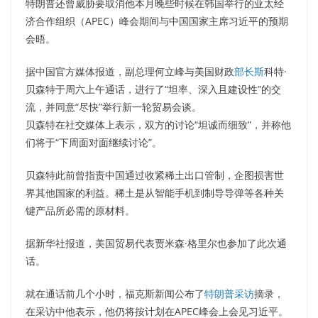
特朗普还曾威胁要取消他本月晚些时候在韩国举行的亚太经
济合作组织（APEC）峰会期间与中国国家主席习近平的预期
会晤。
据中国官方媒体报道，副总理何立峰与美国财政
部长斯
科特·
贝森特于周六上午通话，进行了“坦率、深入且建设性”的交
流，并同意“尽快”举行新一轮贸易会谈。
贝森特在社交媒体上表示，双方的讨论“坦诚而细致”，并称他
们将于“下周面对面继续讨论”。
贝森特此前曾指责中国通过收紧稀土出口管制，企图损害世
界其他国家的利益。稀土是从智能手机到制导导弹等各种关
键产品所必需的原材料。
据新华社报道，美国贸易代表贾米森·格里尔也参加了此次通
话。
就在通话前几个小时，福克斯新闻公布了
特朗普采访
摘录，
在采访中他表示，他仍将按计划在APEC峰会上会见习近平。