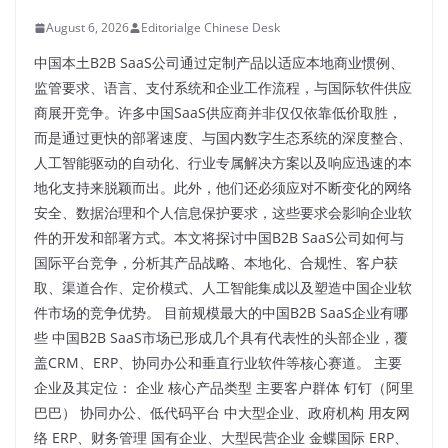
August 6, 2026
Editorialge Chinese Desk
中国本土B2B SaaS公司通过定制产品以适应本地商业惯例、
监管要求、语言、支付系统和企业工作流程，与国际软件供应
商展开竞争。许多中国SaaS供应商并非仅仅依靠低价取胜，
而是通过更快的部署速度、与国内数字生态系统的深度整合、
人工智能驱动的自动化、行业专属解决方案以及响应迅速的本
地化支持来脱颖而出。此外，他们还必须应对不断变化的网络
安全、数据治理和个人信息保护要求，这些要求会影响企业软
件的开发和部署方式。本文将探讨中国B2B SaaS公司如何与
国际平台竞争，分析其产品战略、本地化、合规性、客户获
取、渠道合作、定价模式、人工智能集成以及塑造中国企业软
件市场的竞争优势。 目前规模最大的中国B2B SaaS企业有哪
些 中国B2B SaaS市场已形成几个具有代表性的头部企业，覆
盖CRM、ERP、协同办公和垂直行业软件等核心赛道。 主要
企业及其定位： 企业 核心产品类型 主要客户群体 钉钉（阿里
巴巴） 协同办公、低代码平台 中大型企业、政府机构 用友网
络 ERP、财务管理 国有企业、大型民营企业 金蝶国际 ERP、