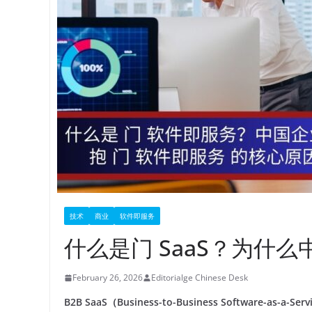
技术
商业
软件即服务
什么是门 SaaS？为什
February 26, 2026
Editorialge Chinese Desk
B2B SaaS（Business-to-Business Softwa