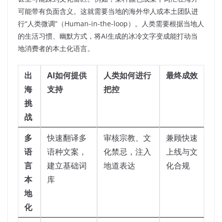
可能带有负面含义。这就需要当地的海外华人或本土团队进
行“人类微调”（Human-in-the-loop）。人类需要根据当地人
的生活习惯、幽默方式，将AI生成的冰冷文字变成能打动当
地消费者的本土化语言。
出
AI如何提供
人类如何进行
最终成效
海
支持
把控
挑
战
多
快速翻译多
审核宗教、文
兼顾快速
语
语种文案，
化禁忌，注入
上线与文
言
建立基础词
地道表达
化合规
本
库
地
化