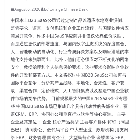
August 6, 2026
Editorialge Chinese Desk
中国本土B2B SaaS公司通过定制产品以适应本地商业惯例、
监管要求、语言、支付系统和企业工作流程，与国际软件供应
商展开竞争。许多中国SaaS供应商并非仅仅依靠低价取胜，
而是通过更快的部署速度、与国内数字生态系统的深度整合、
人工智能驱动的自动化、行业专属解决方案以及响应迅速的本
地化支持来脱颖而出。此外，他们还必须应对不断变化的网络
安全、数据治理和个人信息保护要求，这些要求会影响企业软
件的开发和部署方式。本文将探讨中国B2B SaaS公司如何与
国际平台竞争，分析其产品战略、本地化、合规性、客户获
取、渠道合作、定价模式、人工智能集成以及塑造中国企业软
件市场的竞争优势。 目前规模最大的中国B2B SaaS企业有哪
些 中国B2B SaaS市场已形成几个具有代表性的头部企业，覆
盖CRM、ERP、协同办公和垂直行业软件等核心赛道。 主要
企业及其定位： 企业 核心产品类型 主要客户群体 钉钉（阿里
巴巴） 协同办公、低代码平台 中大型企业、政府机构 用友网
络 ERP、财务管理 国有企业、大型民营企业 金蝶国际 ERP、