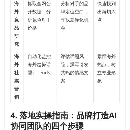
海
抓取全网公
分析对手的品
快速找到
外
开数据，分
牌定位空白，
出海切入
竞
析竞争对手
寻找差异化机
点
品
价格
会
研
究
海
自动化监控
评估话题风
紧跟海外
外
海外趋势话
险，撰写引发
热点，树
社
题 (Trends)
共鸣的情感文
立专业形
媒
案
象
营
销
4. 落地实操指南：品牌打造AI
协同团队的四个步骤