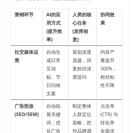
营销环节
AI的应
人类的核
协同效
用方式
心任务
果
(提升效
(发挥创
率)
意)
社交媒体运
自动生
策划深度
内容产
营
成日常
选题，回
量提升
互动
复粉丝深
300%，
贴、节
度提问
粉丝粘
日问候
性不降
文案
广告投放
自动拓
制定整体
点击率
(SEO/SEM)
展关键
人群定位
(CTR) 与
词，优
策略，把
转化率
化广告
控品牌调
全面优