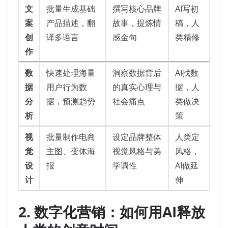
文
批量生成基础
撰写核心品牌
AI写初
案
产品描述，翻
故事，提炼情
稿，人
创
译多语言
感金句
类精修
作
数
快速处理海量
洞察数据背后
AI找数
据
用户行为数
的真实心理与
据，人
分
据，预测趋势
社会痛点
类做决
析
策
视
批量制作电商
设定品牌整体
人类定
觉
主图、变体海
视觉风格与美
风格，
设
报
学调性
AI做延
计
伸
2. 数字化营销：如何用AI释放