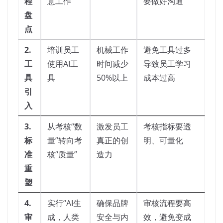
程
意工作
要做好沟通
盘
点
2.
培训员工
机械工作
避免工具过多
工
使用AI工
时间减少
导致员工学习
具
具
50%以上
成本过高
引
入
3.
从考核“数
激发员工
考核指标要透
标
量”转向考
真正的创
明、可量化
准
核“质量”
造力
重
塑
4.
实行“AI生
确保品牌
审核流程要高
审
成，人类
安全与内
效，避免变成