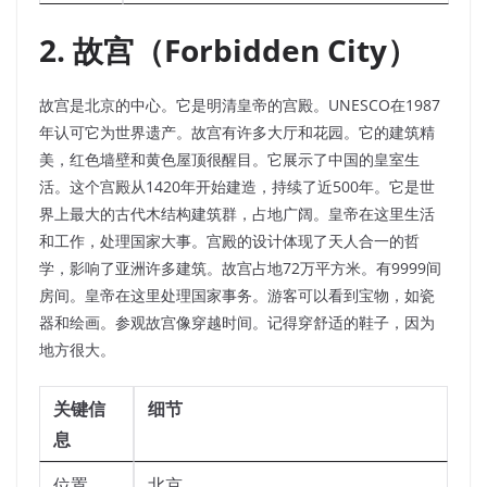
2. 故宫（Forbidden City）
故宫是北京的中心。它是明清皇帝的宫殿。UNESCO在1987
年认可它为世界遗产。故宫有许多大厅和花园。它的建筑精
美，红色墙壁和黄色屋顶很醒目。它展示了中国的皇室生
活。这个宫殿从1420年开始建造，持续了近500年。它是世
界上最大的古代木结构建筑群，占地广阔。皇帝在这里生活
和工作，处理国家大事。宫殿的设计体现了天人合一的哲
学，影响了亚洲许多建筑。故宫占地72万平方米。有9999间
房间。皇帝在这里处理国家事务。游客可以看到宝物，如瓷
器和绘画。参观故宫像穿越时间。记得穿舒适的鞋子，因为
地方很大。
关键信
细节
息
位置
北京