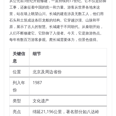
从公元前3世纪开始修建，一直持续到17世纪。它不仅是防御
工事，还象征着中国的统一和力量。游客从世界各地来这
里，站在墙上眺望山川。长城的建造涉及无数工人，他们用
石头和土筑成这条巨龙般的结构。它穿越沙漠、山脉和平
原，展示了古人的智慧。长城建于不同朝代。从秦朝开始，
人们不断修建它。它防御了入侵者。今天，它是旅游热点。
每年有数百万游客参观。爬长城需要体力，但景色值得。
关键信
细节
息
位置
北京及周边省份
列入年
1987
份
类型
文化遗产
亮点
绵延21,196公里，著名部分如八达岭