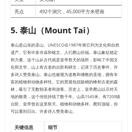
亮点
492个洞穴，45,000平方米壁画
5. 泰山（Mount Tai）
泰山是山东的圣山。UNESCO在1987年将它列为文化和自然
遗产。它有许多寺庙和铭文。人们爬山祈福。泰山象征稳定
和力量。这个山从古代就是皇帝祭天的场所，影响了中国文
化和文学。山上有古老的台阶和碑文，记录了历史事件。许
多诗人赞美泰山。泰山也被视为道教和佛教的圣地，拥有丰
富的植物和动物多样性。它的景观包括陡峭的峰和古老的森
林，吸引了无数朝圣者和游客。历史上，皇帝爬山以示对天
地的敬畏，这个传统持续了数千年。山高1545米。有7200级
台阶。皇帝曾在这里祭天。植物和动物多样。爬到顶端，你
可以看到日出。许多诗人赞美泰山。
关键信息
细节