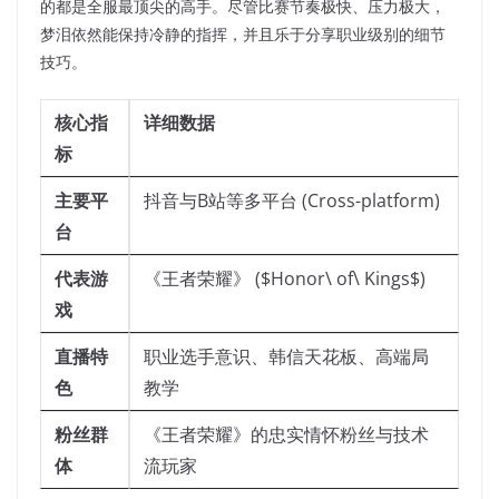
的都是全服最顶尖的高手。尽管比赛节奏极快、压力极大，
梦泪依然能保持冷静的指挥，并且乐于分享职业级别的细节
技巧。
核心指
详细数据
标
主要平
抖音与B站等多平台 (Cross-platform)
台
代表游
《王者荣耀》 ($Honor\ of\ Kings$)
戏
直播特
职业选手意识、韩信天花板、高端局
色
教学
粉丝群
《王者荣耀》的忠实情怀粉丝与技术
体
流玩家