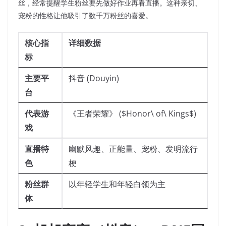
丝，经常提醒学生粉丝要先做好作业再看直播。这种亲切、
宠粉的性格让他吸引了数千万粉丝的喜爱。
核心指
详细数据
标
主要平
抖音 (Douyin)
台
代表游
《王者荣耀》 ($Honor\ of\ Kings$)
戏
直播特
幽默风趣、正能量、宠粉、发明流行
色
梗
粉丝群
以年轻学生和年轻白领为主
体