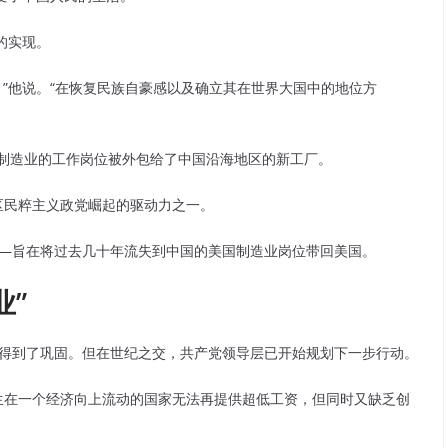
的实现。
，”他说。“在恢复民族自豪感以及确立其在世界大国中的地位方
方制造业的工作岗位被外包给了中国沿海地区的新工厂。
区民粹主义政党崛起的驱动力之一。
—旨在将过去几十年流失到中国的美国制造业岗位带回美国。
业”
就得到了巩固。但在世纪之交，共产党领导层已开始规划下一步行动。
生在一个经济向上流动的国家无法再提供超低工资，但同时又缺乏创