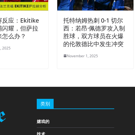
应：Ekitike
托特纳姆热刺 0-1 切尔
浦闪耀，但萨拉
西：若昂·佩德罗攻入制
来怎么办？
胜球，双方球员在火爆
的伦敦德比中发生冲突
, 2025
November 1, 2025
类别
嬉戏的
技术