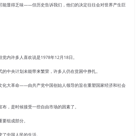
可能显得乏味——但历史告诉我们，他们的决定往往会对世界产生巨
内许多人喜欢说是1978年12月18日。
式的中央计划未能带来繁荣，许多人仍在贫困中挣扎。
文化大革命——由共产党中国创始人领导的旨在重塑国家经济和社会
宣布，是时候接受一些自由市场的因素了。
的重要组成部分。
变了中国人民的生活。