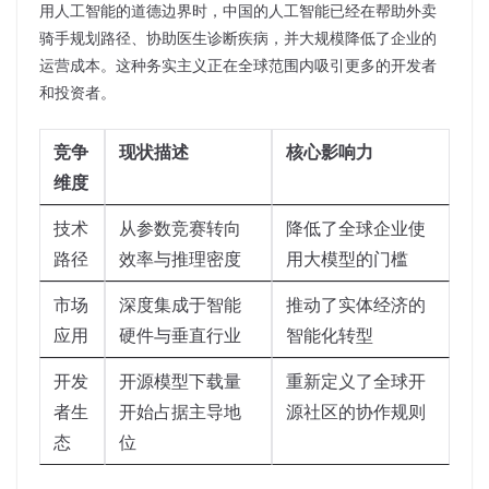
用人工智能的道德边界时，中国的人工智能已经在帮助外卖
骑手规划路径、协助医生诊断疾病，并大规模降低了企业的
运营成本。这种务实主义正在全球范围内吸引更多的开发者
和投资者。
竞争
现状描述
核心影响力
维度
技术
从参数竞赛转向
降低了全球企业使
路径
效率与推理密度
用大模型的门槛
市场
深度集成于智能
推动了实体经济的
应用
硬件与垂直行业
智能化转型
开发
开源模型下载量
重新定义了全球开
者生
开始占据主导地
源社区的协作规则
态
位