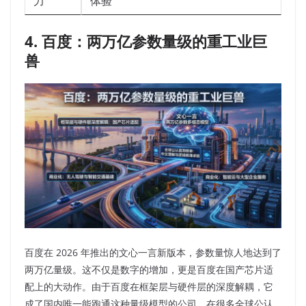
力
体验
4. 百度：两万亿参数量级的重工业巨
兽
百度在 2026 年推出的文心一言新版本，参数量惊人地达到了
两万亿量级。这不仅是数字的增加，更是百度在国产芯片适
配上的大动作。由于百度在框架层与硬件层的深度解耦，它
成了国内唯一能跑通这种量级模型的公司。在很多全球公认