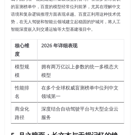
的盲测榜单中，百度的模型经常位列前茅，尤其在理解中文
语境和复杂逻辑推理方面表现卓越。百度正利用这种技术优
势，在无人驾驶和智能云领域建立起稳固的护城河，将人工
智能深度嵌入到交通运输等大型基建项目中。
核心维
2026 年详细表现
度
模型规
拥有两万亿以上参数的统一多模态大
模
模型
性能排
在多个全球权威盲测榜单中位列中文
名
领域第一
商业化
深度结合自动驾驶平台与大型企业云
路径
服务
5. 月之暗面：长文本与无损记忆的绝