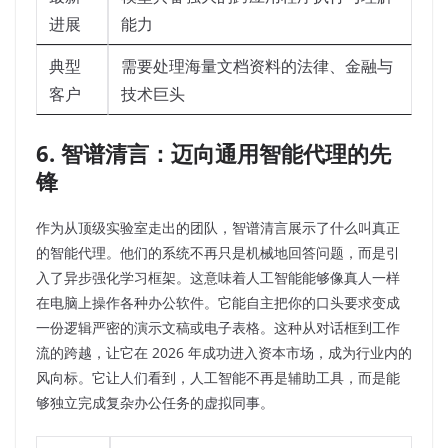
进展
能力
典型
需要处理海量文档资料的法律、金融与
客户
技术巨头
6. 智谱清言：迈向通用智能代理的先
锋
作为从顶级实验室走出的团队，智谱清言展示了什么叫真正
的智能代理。他们的系统不再只是机械地回答问题，而是引
入了异步强化学习框架。这意味着人工智能能够像真人一样
在电脑上操作各种办公软件。它能自主把你的口头要求变成
一份逻辑严密的演示文稿或电子表格。这种从对话框到工作
流的跨越，让它在 2026 年成功进入资本市场，成为行业内的
风向标。它让人们看到，人工智能不再是辅助工具，而是能
够独立完成复杂办公任务的虚拟同事。