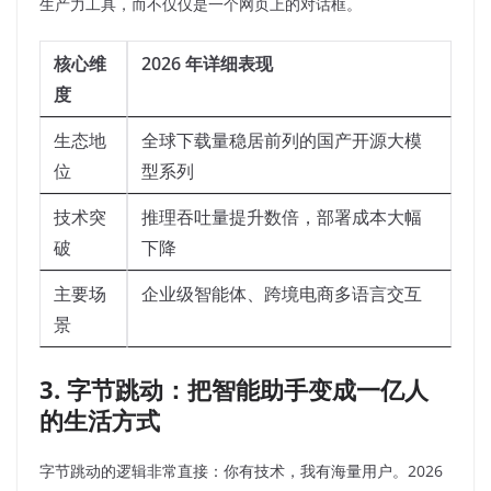
生产力工具，而不仅仅是一个网页上的对话框。
核心维
2026 年详细表现
度
生态地
全球下载量稳居前列的国产开源大模
位
型系列
技术突
推理吞吐量提升数倍，部署成本大幅
破
下降
主要场
企业级智能体、跨境电商多语言交互
景
3. 字节跳动：把智能助手变成一亿人
的生活方式
字节跳动的逻辑非常直接：你有技术，我有海量用户。2026