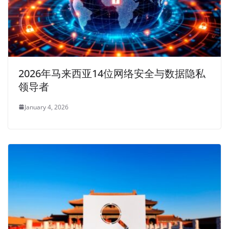
2026年马来西亚14位网络安全与数据隐私
领导者
January 4, 2026