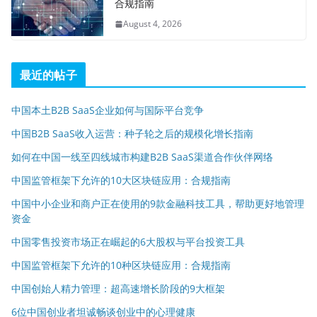
合规指南
August 4, 2026
最近的帖子
中国本土B2B SaaS企业如何与国际平台竞争
中国B2B SaaS收入运营：种子轮之后的规模化增长指南
如何在中国一线至四线城市构建B2B SaaS渠道合作伙伴网络
中国监管框架下允许的10大区块链应用：合规指南
中国中小企业和商户正在使用的9款金融科技工具，帮助更好地管理
资金
中国零售投资市场正在崛起的6大股权与平台投资工具
中国监管框架下允许的10种区块链应用：合规指南
中国创始人精力管理：超高速增长阶段的9大框架
6位中国创业者坦诚畅谈创业中的心理健康